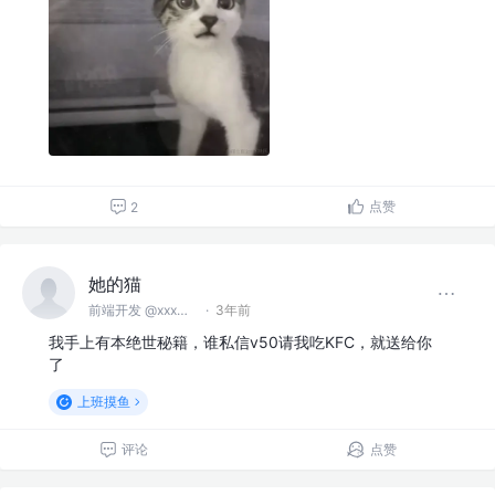
点赞
2
她的猫
前端开发 @xxx无限矿业股份公司
·
3年前
我手上有本绝世秘籍，谁私信v50请我吃KFC，就送给你
了
上班摸鱼
评论
点赞