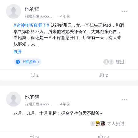
她的猫
前端开发 @xxx无限矿业股份公司
·
4年前
#这神转折真掘了#
认识她那天，她一直低头玩iPad，和酒
桌气氛格格不入。后来他对她关怀备至，为她跑东跑西，
看她笑，但还是一直不好意思开口。后来有一天，有人来
找麻烦，大…
展开
赞过
上班摸鱼
2
2
她的猫
前端开发 @xxx无限矿业股份公司
·
4年前
八月、九月、十月目标：掘金坚持每天不断签~
等人赞过
62
30