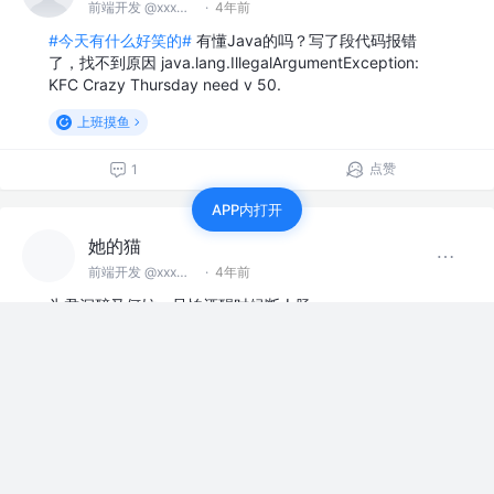
前端开发 @xxx无限矿业股份公司
·
4年前
#今天有什么好笑的#
有懂Java的吗？写了段代码报错
了，找不到原因 java.lang.IllegalArgumentException:
KFC Crazy Thursday need v 50.
上班摸鱼
点赞
1
APP内打开
她的猫
前端开发 @xxx无限矿业股份公司
·
4年前
为君沉醉又何妨，只怕酒醒时候断人肠。
赞过
读书会
3
2
她的猫
前端开发 @xxx无限矿业股份公司
·
4年前