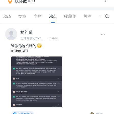
获得徽章 0
动态
文章
专栏
沸点
收藏集
关注
赞
194
她的猫
前端开发 @xxx无限矿业股份公司
·
3年前
谁教你这么玩的
#ChatGPT