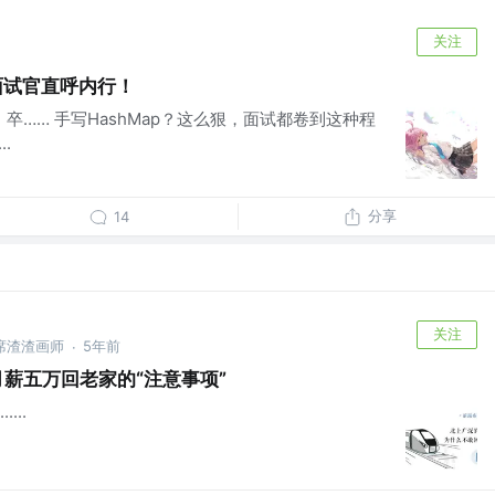
关注
手面试官直呼内行！
，卒…… 手写HashMap？这么狠，面试都卷到这种程
.
分享
14
关注
席渣渣画师
5年前
·
月薪五万回老家的“注意事项”
...