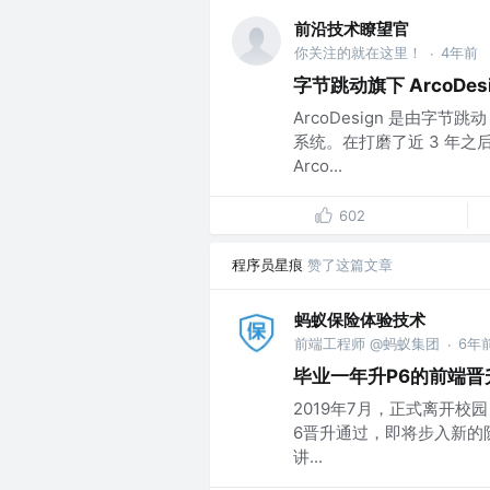
前沿技术瞭望官
你关注的就在这里！
4年前
·
字节跳动旗下 ArcoDes
ArcoDesign 是由字节
系统。在打磨了近 3 年
Arco...
602
程序员星痕
赞了这篇文章
蚂蚁保险体验技术
前端工程师 @蚂蚁集团
6年
·
毕业一年升P6的前端晋升
2019年7月，正式离开校
6晋升通过，即将步入新的
讲...