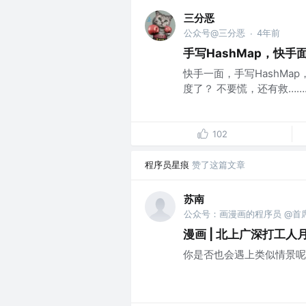
三分恶
公众号@三分恶
4年前
·
手写HashMap，快
快手一面，手写HashMap
度了？ 不要慌，还有救……..
102
程序员星痕
赞了这篇文章
苏南
公众号：画漫画的程序员 @首
漫画 | 北上广深打工人
你是否也会遇上类似情景呢...