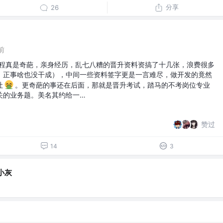
分享
26
前
流程真是奇葩，亲身经历，乱七八糟的晋升资料资搞了十几张，浪费很多
，正事啥也没干成），中间一些资料签字更是一言难尽，做开发的竟然
吐
。更奇葩的事还在后面，那就是晋升考试，踏马的不考岗位专业
关的业务题。美名其约给一…
赞过
14
3
小灰