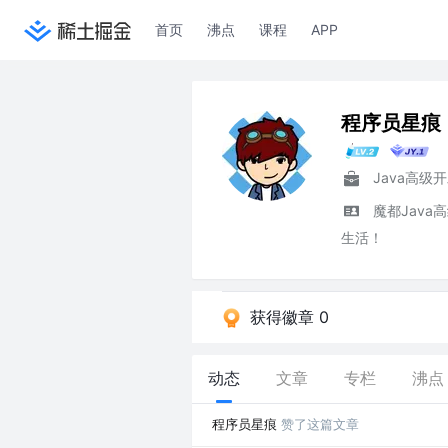
首页
沸点
课程
APP
程序员星痕
Java高级
魔都Jav
生活！
获得徽章 0
动态
文章
专栏
沸点
程序员星痕
赞了这篇文章