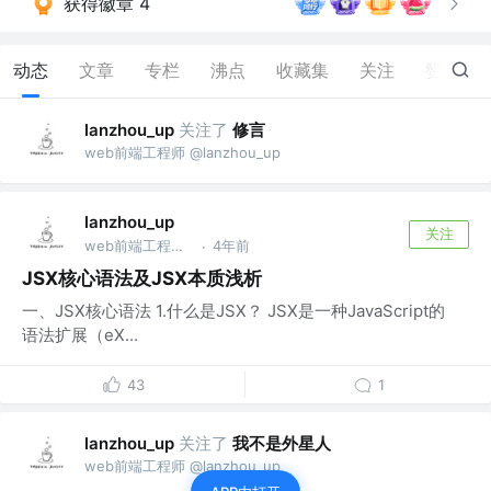
获得徽章 4
动态
文章
专栏
沸点
收藏集
关注
赞
0
关注了
修言
lanzhou_up
web前端工程师 @lanzhou_up
lanzhou_up
关注
web前端工程师 @lanzhou_up
4年前
·
JSX核心语法及JSX本质浅析
一、JSX核心语法 1.什么是JSX？ JSX是一种JavaScript的
语法扩展（eX...
43
1
关注了
我不是外星人
lanzhou_up
web前端工程师 @lanzhou_up