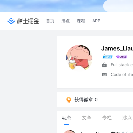
首页
沸点
课程
APP
James_Li
Full stack 
Code of life
获得徽章 0
动态
文章
专栏
沸点