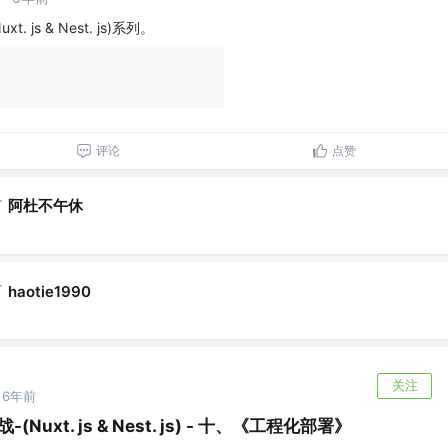
t. js & Nest. js)系列。
评论
点赞
了
阿杜不午休
了
haotie1990
关注
6年前
-(Nuxt. js & Nest. js) - 十、《工程化部署》