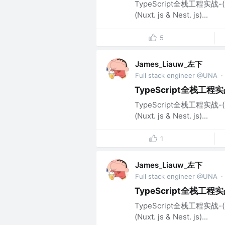
TypeScript全栈工程实战-(N
(Nuxt. js & Nest. js)...
5
James_Liauw_左下
Full stack engineer @UNA
·
TypeScript全栈工程实战-(
TypeScript全栈工程实战-(N
(Nuxt. js & Nest. js)...
1
James_Liauw_左下
Full stack engineer @UNA
·
TypeScript全栈工程实战-
TypeScript全栈工程实战-(N
(Nuxt. js & Nest. js)...