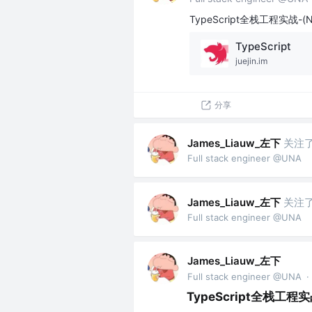
TypeScript全栈工程实战-(Nux
TypeScript
juejin.im
分享
James_Liauw_左下
关注
Full stack engineer @UNA
James_Liauw_左下
关注
Full stack engineer @UNA
James_Liauw_左下
Full stack engineer @UNA
·
TypeScript全栈工程实战