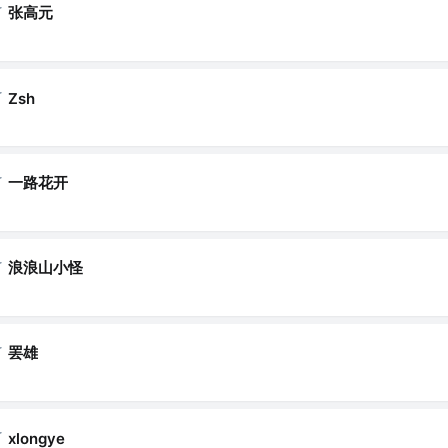
了
张高元
了
Zsh
了
一路花开
了
浪浪山小怪
了
罢雄
了
xlongye