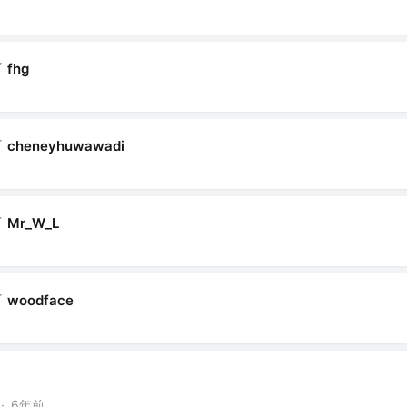
了
fhg
了
cheneyhuwawadi
了
Mr_W_L
了
woodface
·
6年前