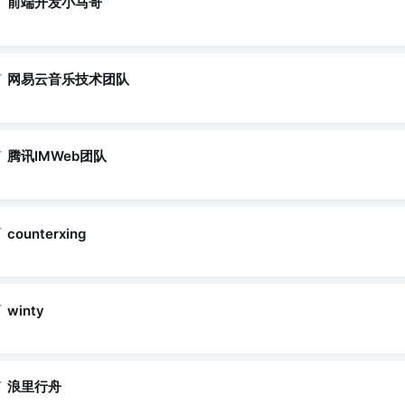
了
前端开发小马哥
了
网易云音乐技术团队
了
腾讯IMWeb团队
了
counterxing
了
winty
了
浪里行舟