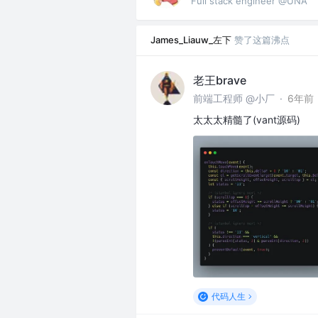
Full stack engineer @UNA
James_Liauw_左下
赞了这篇沸点
老王brave
前端工程师 @小厂
·
6年前
太太太精髓了(vant源码)
代码人生