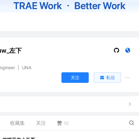
auw_左下
engineer
|
UNA
关注
私信
收藏集
关注
赞
10