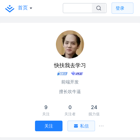
首页
登录
快扶我去学习
前端开发
擅长吹牛逼
9
0
24
关注
关注者
掘力值
关注
私信