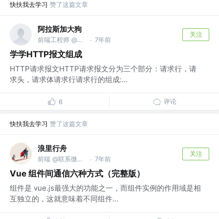
快扶我去学习
赞了这篇文章
阿拉斯加大狗
关注
前端工程师 @字节跳动
7年前
·
学学HTTP报文组成
HTTP请求报文HTTP请求报文分为三个部分：请求行，请
求头，请求体请求行请求行的组成:...
评论
6
快扶我去学习
赞了这篇文章
浪里行舟
关注
前端 @联系微信frontJS
7年前
·
Vue 组件间通信六种方式（完整版）
组件是 vue.js最强大的功能之一，而组件实例的作用域是相
互独立的，这就意味着不同组件...