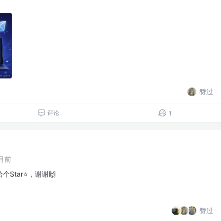
赞过
评论
1
月前
Star⭐，谢谢🙌
赞过