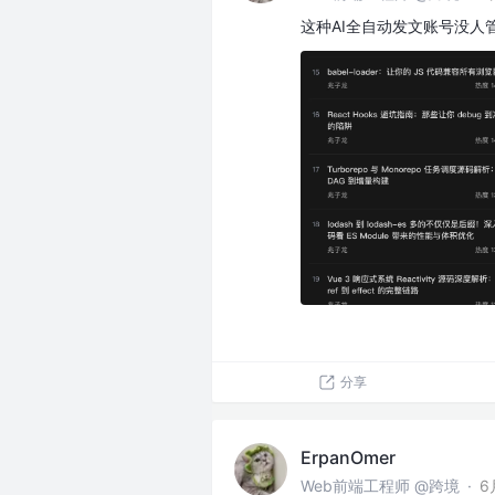
这种AI全自动发文账号没人
分享
ErpanOmer
Web前端工程师 @跨境
·
6