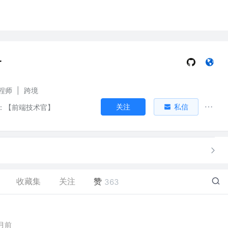
r
程师
|
跨境
关注
私信
：【前端技术官】
收藏集
关注
赞
363
月前