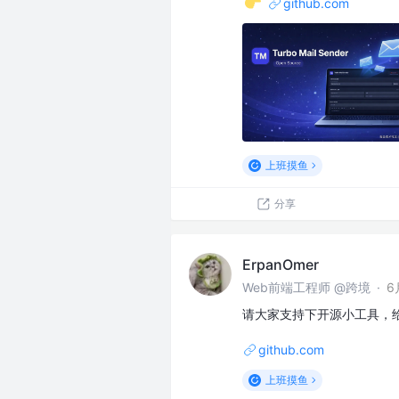
github.com
上班摸鱼
分享
ErpanOmer
Web前端工程师 @跨境
·
6
请大家支持下开源小工具，给个
github.com
上班摸鱼