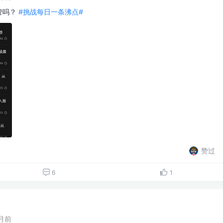
管吗？
#挑战每日一条沸点#
赞过
6
1
月前