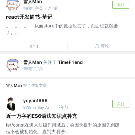
雪人Man
关注
前端打字员
7年前
·
react开发简书-笔记
。。。。。。 从而store中的数据改变了，页面也就渲染
了。...
评论
1
雪人Man
关注了
TimeFriend
前端打字员
雪人Man
赞了这篇文章
yeyan1996
关注
7年前
SWE in Bay Area @TikTok
·
近一万字的ES6语法知识点补充
let/const在进入块级作用域后，会因为提升的原因先创建，
但不会被初始化，直到声明语...