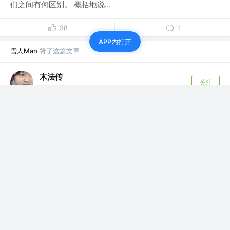
们之间有何区别。 概括地说...
38
1
APP内打开
雪人Man
赞了这篇文章
木法传
关注
前端开发工程师
7年前
·
斗图神器--纯前端实现视频转GIF制作表情包（已开
源）
点击生成需要重新遍历FPS_LIST，为每一帧添加文字，这
里需要注意的时，每行文字都有自...
128
17
雪人Man
赞了这篇文章
豆包君
关注
前端 @JL
7年前
·