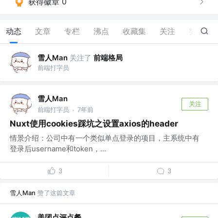
获得徽章 0
动态
文章
专栏
沸点
收藏集
关注
赞
263
雪人Man
关注了
前端格局
前端打字员
雪人Man
关注
前端打字员
7年前
·
Nuxt使用cookies踩坑之设置axios的header
情景介绍：公司中有一个类似单点登录的项目，主系统中有
登录后username和token，...
3
3
雪人Man
赞了这篇文章
美团点评点餐