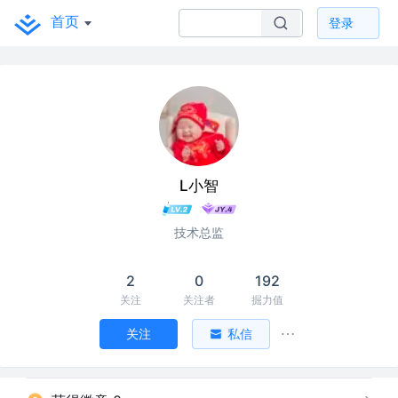
首页
登录
L小智
技术总监
2
0
192
关注
关注者
掘力值
关注
私信