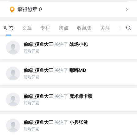
获得徽章 0
动态
文章
专栏
沸点
收藏集
关注
赞
2
前端_摸鱼大王
关注了
战场小包
前端开发
前端_摸鱼大王
关注了
嘟嘟MD
前端开发
前端_摸鱼大王
关注了
魔术师卡颂
前端开发
前端_摸鱼大王
关注了
小兵张健
前端开发