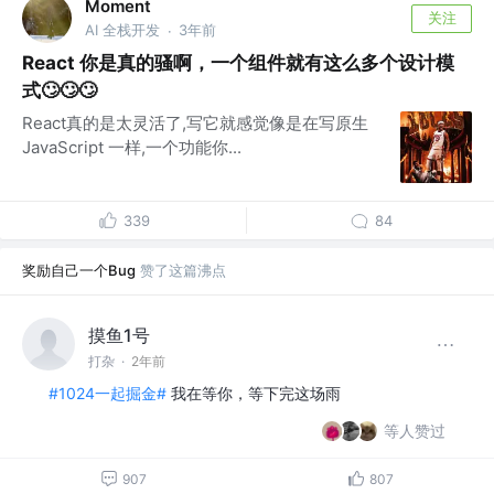
Moment
关注
AI 全栈开发
3年前
·
React 你是真的骚啊，一个组件就有这么多个设计模
式🙄🙄🙄
React真的是太灵活了,写它就感觉像是在写原生
JavaScript 一样,一个功能你...
339
84
奖励自己一个Bug
赞了这篇沸点
摸鱼1号
打杂
·
2年前
#1024一起掘金#
我在等你，等下完这场雨
等人赞过
907
807