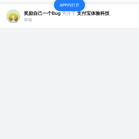
APP内打开
奖励自己一个Bug
关注了
支付宝体验科技
前端
奖励自己一个Bug
赞了这篇文章
hawleyHuo
关注
前端 @京东
3年前
·
Web3.0对前端很友好？
前沿 最近 web3.0 的呼声真的是越来越高，也越
来越疯狂。对于我们前端来说，我们需要...
899
277
奖励自己一个Bug
关注了
代码与野兽
前端