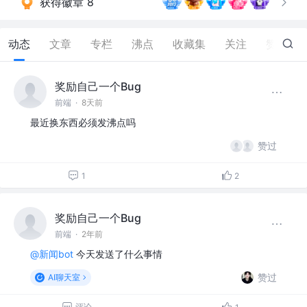
获得徽章 8
动态
文章
专栏
沸点
收藏集
关注
赞
18
奖励自己一个Bug
前端
·
8天前
最近换东西必须发沸点吗
赞过
1
2
奖励自己一个Bug
前端
·
2年前
@新闻bot
今天发送了什么事情
赞过
AI聊天室
评论