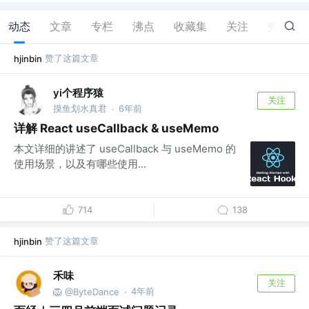
动态
文章
专栏
沸点
收藏集
关注
赞
36
赞了这篇文章
hjinbin
yi个程序猿
关注
摸鱼划水真君
6年前
·
详解 React useCallback & useMemo
本文详细的讲述了 useCallback 与 useMemo 的
使用场景，以及有哪些使用...
714
138
赞了这篇文章
hjinbin
禾味
关注
4年前
🦁️ @ByteDance
·