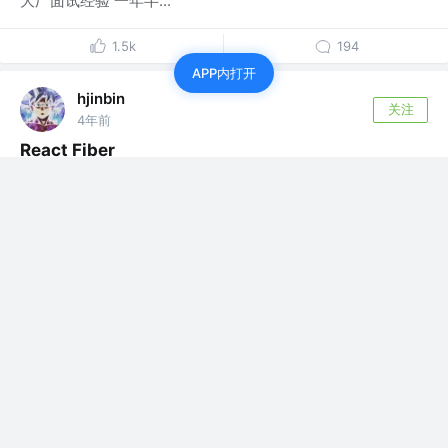
大厂面试经验 一年半...
1.5k
194
APP内打开
hjinbin
关注
4年前
React Fiber
Fiber 是什么？ 最简单直观的理解是：fiber 是 React 中的
虚拟 DOM。...
评论
2
赞了这篇文章
hjinbin
评评啖啖
关注
前端工程师
4年前
·
知道这几个npm包，开发效率提升好几倍
在日常开发中，因为需求问题，往往会自己造一
些轮子，熟不知许多大牛已经创造了各种优秀的