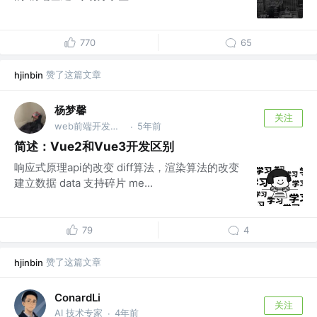
770
65
赞了这篇文章
hjinbin
杨梦馨
关注
web前端开发工程师
5年前
·
简述：Vue2和Vue3开发区别
响应式原理api的改变 diff算法，渲染算法的改变
建立数据 data 支持碎片 me...
79
4
赞了这篇文章
hjinbin
ConardLi
关注
AI 技术专家
4年前
·