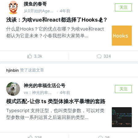
摸鱼的春哥
关注
从0开始的Agent之旅
4年前
·
浅谈：为啥vue和react都选择了Hooks🏂？
什么是Hooks？它的优点在哪？为啥vue和react
都认为它是未来？小春我想和大家简单...
3.3k
324
赞了这篇文章
hjinbin
神光的幸福生活公号
关注
vx：神光的幸福生活
4年前
·
模式匹配-让你 ts 类型体操水平暴增的套路
Typescript 支持泛型，也叫类型参数，可以对类
型参数做一系列运算之后返回新的类型...
226
26