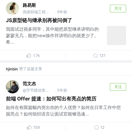
路易斯
关注
高级前端工程师 @腾讯
9年前
·
JS原型链与继承别再被问倒了
我面试过很多同学，其中能把原型继承讲明白的
寥寥无几，能把new操作符讲明白的就更少了。
希...
1.7k
121
赞了这篇文章
hjinbin
范文杰
关注
@字节跳动资深前端工程师
5年前
·
前端 Offer 提速：如何写出有亮点的简历
如何在有限篇幅内突出你的个人优势？如何在日常工作中挖
掘亮点？如何组织语言让面试官能够迅速...
159
12