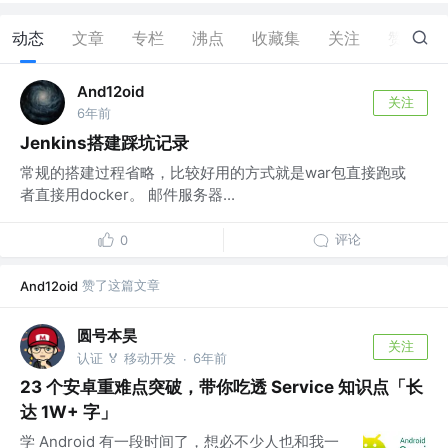
动态
文章
专栏
沸点
收藏集
关注
赞
22
And12oid
关注
6年前
Jenkins搭建踩坑记录
常规的搭建过程省略，比较好用的方式就是war包直接跑或
者直接用docker。 邮件服务器...
评论
0
赞了这篇文章
And12oid
圆号本昊
关注
认证 🏅 移动开发
6年前
·
23 个安卓重难点突破，带你吃透 Service 知识点「长
达 1W+ 字」
学 Android 有一段时间了，想必不少人也和我一