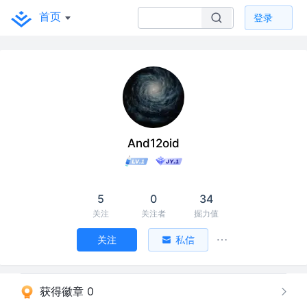
首页
登录
And12oid
5
0
34
关注
关注者
掘力值
关注
私信
获得徽章 0