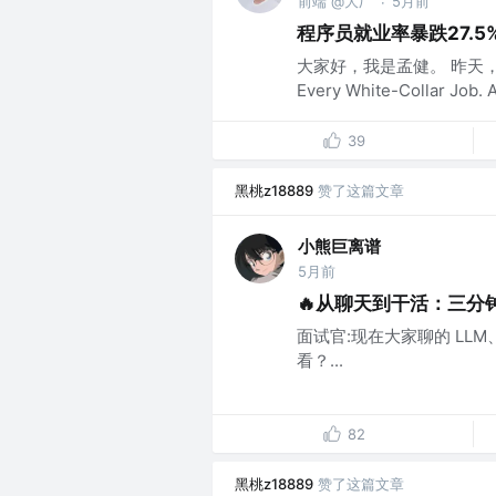
前端 @大厂
5月前
·
程序员就业率暴跌27.
大家好，我是孟健。 昨天，纽约时
Every White-Collar Job. A
39
黑桃z18889
赞了这篇文章
小熊巨离谱
5月前
🔥从聊天到干活：三分钟搞懂
面试官:现在大家聊的 LLM、Age
看？...
82
黑桃z18889
赞了这篇文章