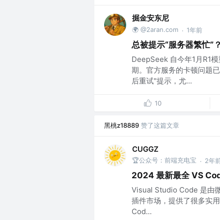
掘金安东尼
🌍 @2aran.com
1年前
·
总被提示“服务器繁忙”？推
DeepSeek 自今年1月
期。官方服务的卡顿问题已
后重试"提示，尤...
10
黑桃z18889
赞了这篇文章
CUGGZ
🏆公众号：前端充电宝
2年
·
2024 最新最全 VS C
Visual Studio C
插件市场，提供了很多实用的
Cod...