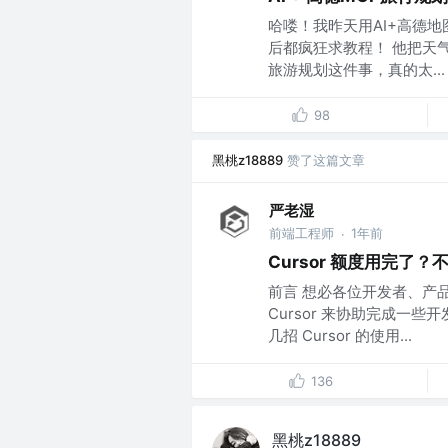
哈喽！我昨天用AI+高德地
后都疯狂求教程！ 他把天
旅游规划这件事，真的太...
98
黑桃z18889
赞了这篇文章
严老湿
前端工程师
1年前
·
Cursor 额度用完了
前言 想必各位开发者、产
Cursor 来协助完成一
几招 Cursor 的使用...
136
黑桃z18889