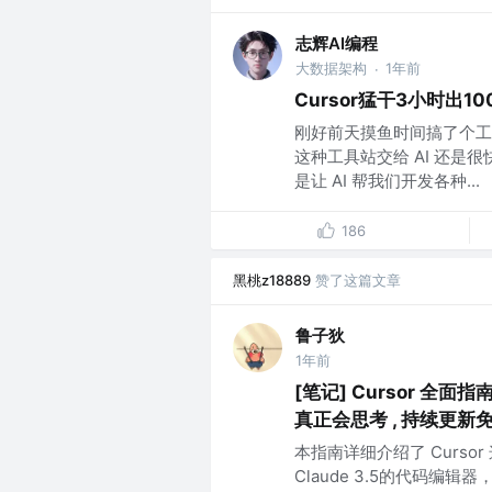
志辉AI编程
大数据架构
1年前
·
Cursor猛干3小时出
刚好前天摸鱼时间搞了个工
这种工具站交给 AI 还
是让 AI 帮我们开发各种...
186
黑桃z18889
赞了这篇文章
鲁子狄
1年前
[笔记] Cursor 全
真正会思考 , 持续更新
本指南详细介绍了 Curso
Claude 3.5的代码