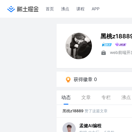
首页
沸点
课程
APP
黑桃z1888
web前端
获得徽章 0
动态
文章
专栏
沸点
黑桃z18889
赞了这篇文章
孟健AI编程