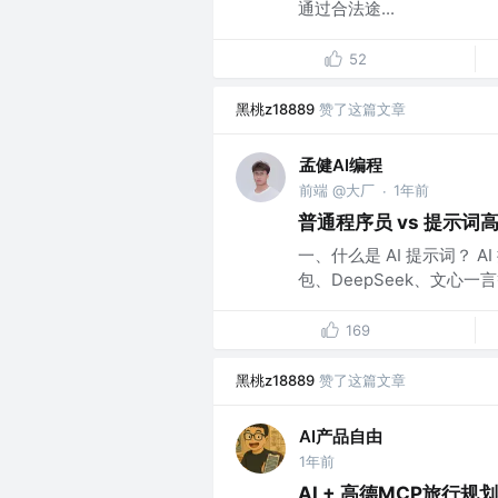
通过合法途...
52
黑桃z18889
赞了这篇文章
孟健AI编程
前端 @大厂
1年前
·
普通程序员 vs 提示词高
一、什么是 AI 提示词？ A
包、DeepSeek、文心
169
黑桃z18889
赞了这篇文章
AI产品自由
1年前
AI + 高德MCP旅行