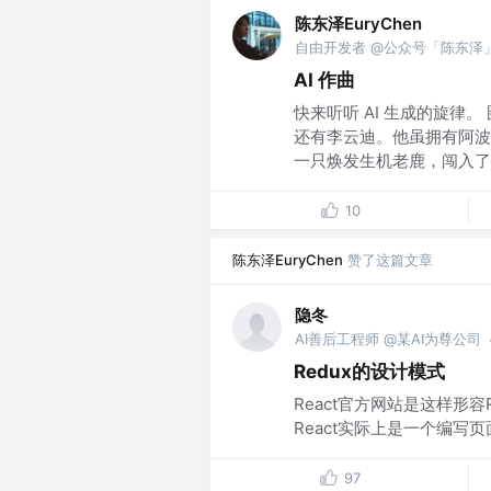
陈东泽EuryChen
自由开发者 @公众号「陈东泽
AI 作曲
快来听听 AI 生成的旋律
还有李云迪。他虽拥有阿波
一只焕发生机老鹿，闯入了小
10
陈东泽EuryChen
赞了这篇文章
隐冬
AI善后工程师 @某AI为尊公司
Redux的设计模式
React官方网站是这样形容React的，
React实际上是一个编写页面.
97