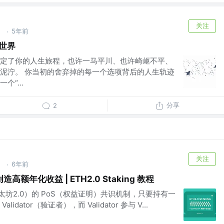
关注
」
5年前
·
世界
定了你的人生旅程，也许一马平川、也许崎岖不平、
泥泞。 你当初的舍弃掉的每一个选项背后的人生轨迹
“...
分享
2
关注
」
6年前
·
造高额年化收益 | ETH2.0 Staking 教程
以太坊2.0）的 PoS（权益证明）共识机制，只要持有一
dator（验证者），而 Validator 参与 V...