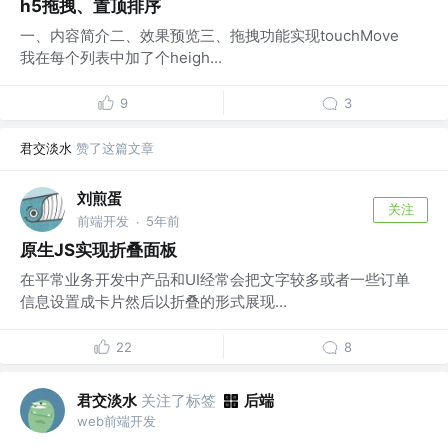
h5拖拽、置顶排序
一、内容简介二、效果预览三、拖拽功能实现touchMove
我在每个列表中加了个heigh...
9
3
君交淡水
赞了这篇文章
刘煎蛋
关注
前端开发
5年前
·
原生JS实现折叠面板
在平常业务开发中产品和UI经常会把文字较多或者一些订单
信息设置成卡片然后以折叠的形式展现...
22
8
君交淡水
关注了标签
后端
web前端开发