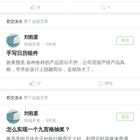
6
1
君交淡水
赞了这篇文章
刘煎蛋
关注
前端开发
5年前
·
手写日历组件
效果预览 各种各样的产品层出不穷，公司层面严抓产品风
格，寻求在设计上脱颖而出，这就加大了...
评论
17
君交淡水
赞了这篇文章
刘煎蛋
关注
前端开发
5年前
·
怎么实现一个九宫格抽奖？
将高亮的方块盒子的执行顺序定义好，利用定时器将速度调