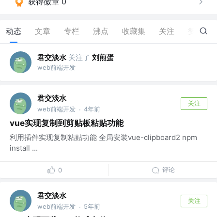
获得徽章 0
动态
文章
专栏
沸点
收藏集
关注
赞
11
君交淡水
关注了
刘煎蛋
web前端开发
君交淡水
关注
web前端开发
4年前
·
vue实现复制到剪贴板粘贴功能
利用插件实现复制粘贴功能 全局安装vue-clipboard2 npm
install ...
评论
0
君交淡水
关注
web前端开发
5年前
·