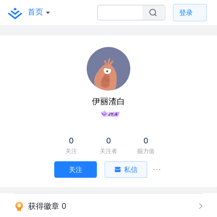
首页
登录
伊丽渣白
0
0
0
关注
关注者
掘力值
关注
私信
获得徽章 0