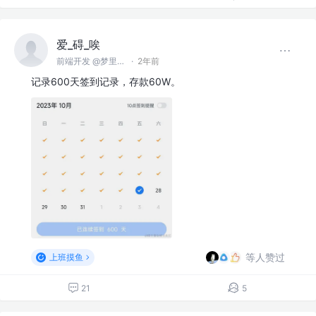
爱_碍_唉
前端开发 @梦里梦外
·
2年前
记录600天签到记录，存款60W。
等人赞过
上班摸鱼
21
5