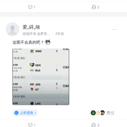
7
5
爱_碍_唉
前端开发 @梦里梦外
·
2年前
这图不会真的吧？
赞过
上班摸鱼
1
3