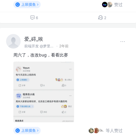
赞过
上班摸鱼
6
2
爱_碍_唉
前端开发 @梦里梦外
·
2年前
周六了，改改bug，看看比赛
等人赞过
上班摸鱼