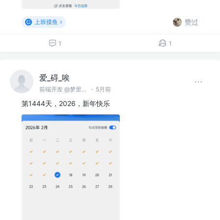
赞过
上班摸鱼
1
1
爱_碍_唉
前端开发 @梦里梦外
·
5月前
第1444天，2026，新年快乐