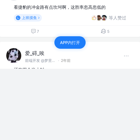
看捷豹的冲金路有点坎坷啊，这胜率忽高忽低的
等人赞过
上班摸鱼
7
5
APP内打开
爱_碍_唉
前端开发 @梦里梦外
·
2年前
还有四个半小时
等人赞过
上班摸鱼
评论
6
爱_碍_唉
前端开发 @梦里梦外
·
2年前
这要下载多久啊