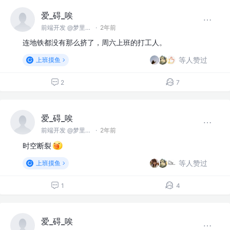
爱_碍_唉
前端开发 @梦里梦外
·
2年前
连地铁都没有那么挤了，周六上班的打工人。
等人赞过
上班摸鱼
2
7
爱_碍_唉
前端开发 @梦里梦外
·
2年前
时空断裂
等人赞过
上班摸鱼
1
4
爱_碍_唉