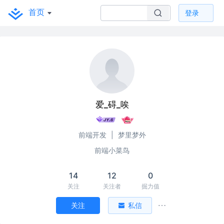
首页
登录
爱_碍_唉
前端开发
|
梦里梦外
前端小菜鸟
14
12
0
关注
关注者
掘力值
关注
私信