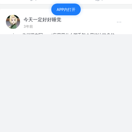
APP内打开
今天一定好好睡觉
3年前
jym, 你们现在写react应用用什么脚手架？用的比较多的
react的脚手架是什么？新项目想用react开发
上班摸鱼
点赞
14
今天一定好好睡觉
3年前
jym 我fix完bug了 我有矿石了 都别给我抢空调毯子
嗷！！！顺便问一下 兑换奖品每天几点更新
赞过
上班摸鱼
17
1