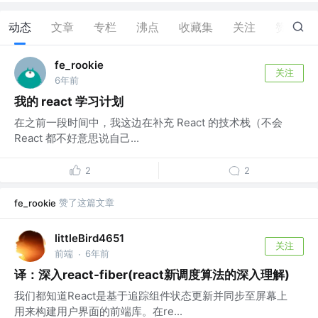
动态
文章
专栏
沸点
收藏集
关注
赞
1
fe_rookie
关注
6年前
我的 react 学习计划
在之前一段时间中，我这边在补充 React 的技术栈（不会
React 都不好意思说自己...
2
2
赞了这篇文章
fe_rookie
littleBird4651
关注
前端
6年前
·
译：深入react-fiber(react新调度算法的深入理解)
我们都知道React是基于追踪组件状态更新并同步至屏幕上
用来构建用户界面的前端库。在re...