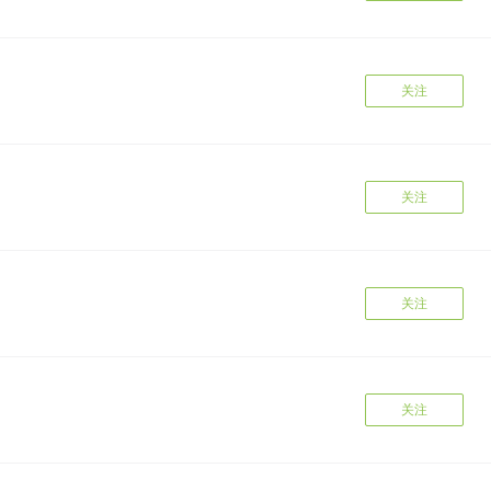
关注
关注
关注
关注