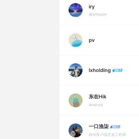
iry
@amazon
pv
lxholding
东在Hik
Android
一口渔柒
移动客户端开发工程师