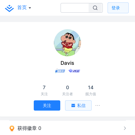
首页
登录
Davis
7
0
14
关注
关注者
掘力值
关注
私信
获得徽章 0