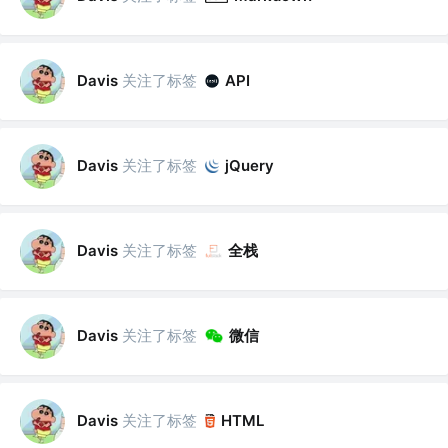
关注了标签
Davis
API
关注了标签
Davis
jQuery
关注了标签
全栈
Davis
关注了标签
微信
Davis
关注了标签
Davis
HTML