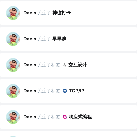
关注了
神也打卡
Davis
关注了
早早聊
Davis
关注了标签
交互设计
Davis
关注了标签
Davis
TCP/IP
关注了标签
响应式编程
Davis