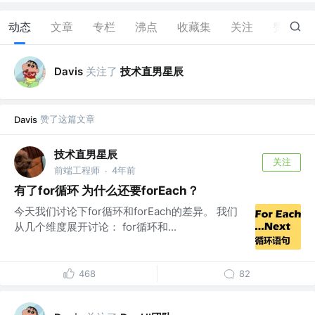
动态
文章
专栏
沸点
收藏集
关注
赞
3
关注了
技术直男星辰
Davis
赞了这篇文章
Davis
技术直男星辰
关注
前端工程师
4年前
·
有了for循环 为什么还要forEach？
今天我们讨论下for循环和forEach的差异。 我们
从几个维度展开讨论： for循环和...
468
82