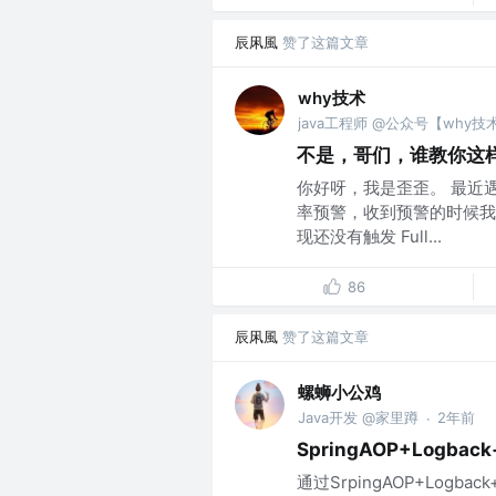
辰凩風
赞了这篇文章
why技术
java工程师 @公众号【why技
不是，哥们，谁教你这
你好呀，我是歪歪。 最近
率预警，收到预警的时候我去
现还没有触发 Full...
86
辰凩風
赞了这篇文章
螺蛳小公鸡
Java开发 @家里蹲
2年前
·
SpringAOP+Logb
通过SrpingAOP+Lo