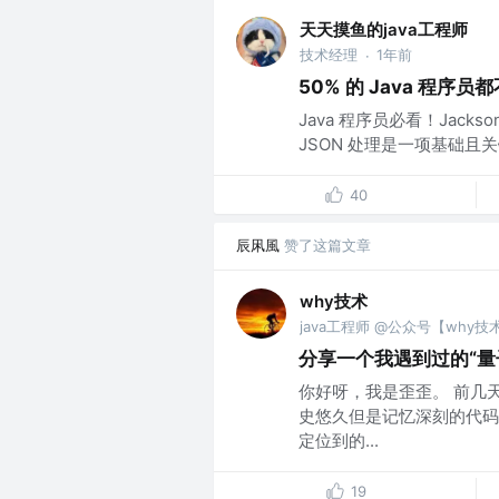
天天摸鱼的java工程师
技术经理
1年前
·
50% 的 Java 程序
Java 程序员必看！Jack
JSON 处理是一项基础且关键
40
辰凩風
赞了这篇文章
why技术
java工程师 @公众号【why技
分享一个我遇到过的“量
你好呀，我是歪歪。 前几
史悠久但是记忆深刻的代码
定位到的...
19