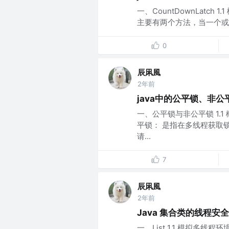
一、CountDownLat
主要有两个方法，当一个或多个
0
辰凩風
2年前
java中的公平锁、非
一、公平锁与非公平锁 1.
平锁： 是指在多线程获取
请...
7
辰凩風
2年前
Java 集合类的线程安
一、List 1.1 模拟多线