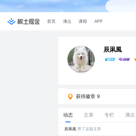
首页
沸点
课程
APP
辰凩風
获得徽章 9
动态
文章
专栏
沸点
辰凩風
赞了这篇文章