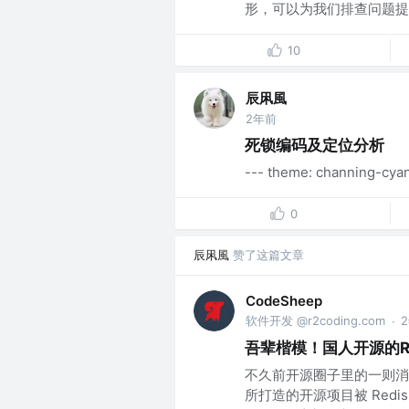
形，可以为我们排查问题提供
10
辰凩風
2年前
死锁编码及定位分析
--- theme: channing
0
辰凩風
赞了这篇文章
CodeSheep
软件开发 @r2coding.com
·
吾辈楷模！国人开源的Re
不久前开源圈子里的一则消
所打造的开源项目被 Red