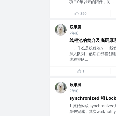
项目9年以来的陪伴，同...
390
辰凩風
2年前
线程池的简介及底层原
一、什么是线程池？ 线
加入队列，然后在线程创建
线程排队...
1
辰凩風
2年前
synchronized 和 L
1. 原始构成 synchroniz
象来完成，其实wait/notif