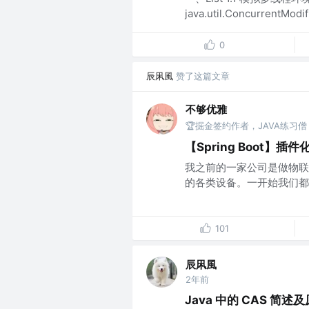
java.util.ConcurrentMo
0
辰凩風
赞了这篇文章
不够优雅
🏆掘金签约作者，JAVA练习
【Spring Boot】
我之前的一家公司是做物联
的各类设备。一开始我们都
101
辰凩風
2年前
Java 中的 CAS 简述