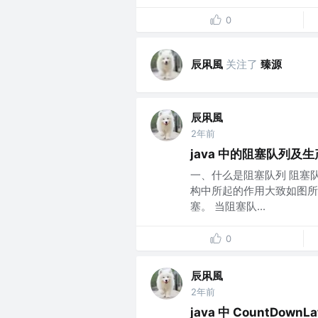
0
辰凩風
关注了
臻源
辰凩風
2年前
java 中的阻塞队列及
一、什么是阻塞队列 阻塞
构中所起的作用大致如图所
塞。 当阻塞队...
0
辰凩風
2年前
java 中 CountDownL