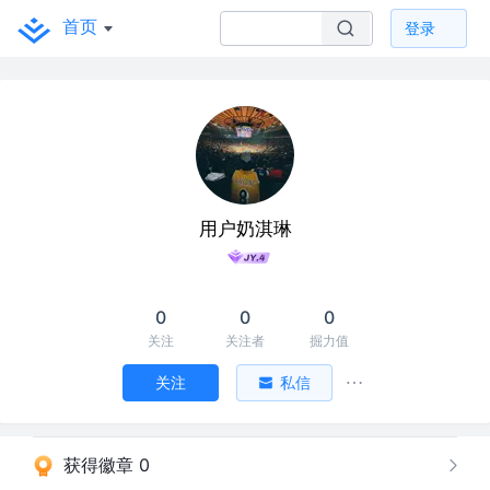
首页
登录
用户奶淇琳
0
0
0
关注
关注者
掘力值
关注
私信
获得徽章 0