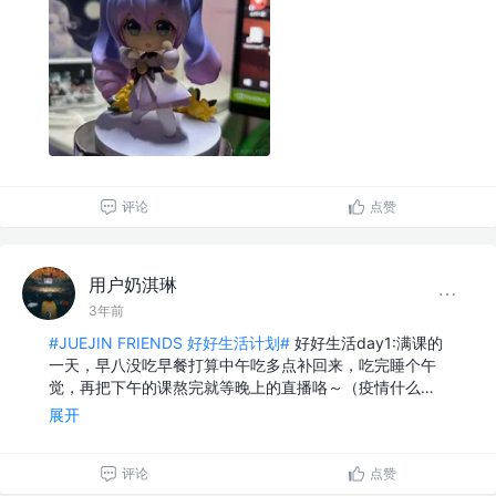
评论
点赞
用户奶淇琳
3年前
#JUEJIN FRIENDS 好好生活计划#
好好生活day1:满课的
一天，早八没吃早餐打算中午吃多点补回来，吃完睡个午
觉，再把下午的课熬完就等晚上的直播咯～（疫情什么…
展开
评论
点赞