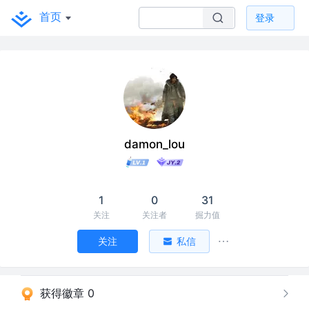
首页
登录
damon_lou
1
0
31
关注
关注者
掘力值
关注
私信
获得徽章 0