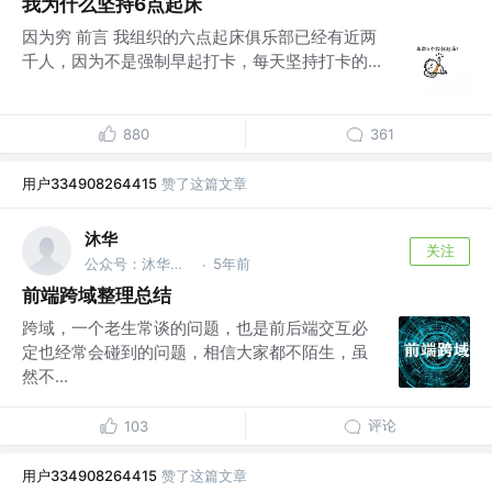
我为什么坚持6点起床
因为穷 前言 我组织的六点起床俱乐部已经有近两
千人，因为不是强制早起打卡，每天坚持打卡的...
880
361
用户334908264415
赞了这篇文章
沐华
关注
公众号：沐华说技术 @全干工程师
5年前
·
前端跨域整理总结
跨域，一个老生常谈的问题，也是前后端交互必
定也经常会碰到的问题，相信大家都不陌生，虽
然不...
评论
103
用户334908264415
赞了这篇文章