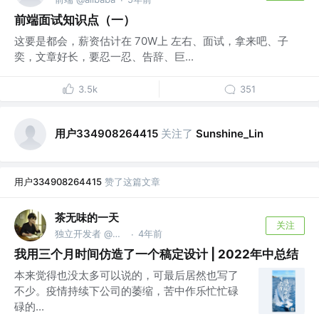
前端面试知识点（一）
这要是都会，薪资估计在 70W上 左右、面试，拿来吧、子
奕，文章好长，要忍一忍、告辞、巨...
3.5k
351
用户334908264415
关注了
Sunshine_Lin
用户334908264415
赞了这篇文章
茶无味的一天
关注
独立开发者 @迅排
4年前
·
我用三个月时间仿造了一个稿定设计 | 2022年中总结
本来觉得也没太多可以说的，可最后居然也写了
不少。疫情持续下公司的萎缩，苦中作乐忙忙碌
碌的...