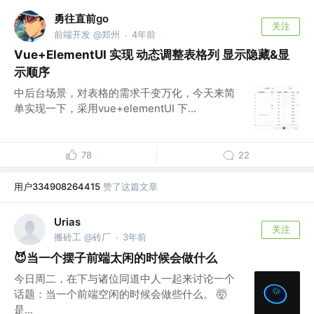
勇往直前go
关注
前端开发 @郑州
4年前
·
Vue+ElementUI 实现 动态调整表格列 显示隐藏&显
示顺序
中后台场景，对表格的需求千变万化，今天来简
单实现一下，采用vue+elementUI 下...
78
22
用户334908264415
赞了这篇文章
Urias
关注
搬砖工 @砖厂
3年前
·
😈当一个摆子前端太闲的时候会做什么
今日周二，在下与诸位同道中人一起来讨论一个
话题：当一个前端空闲的时候会做些什么。 🤯
是...