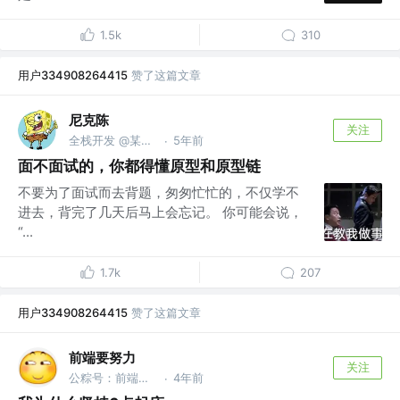
1.5k
310
用户334908264415
赞了这篇文章
尼克陈
关注
全栈开发 @某新媒体工具
5年前
·
面不面试的，你都得懂原型和原型链
不要为了面试而去背题，匆匆忙忙的，不仅学不
进去，背完了几天后马上会忘记。 你可能会说，
“...
1.7k
207
用户334908264415
赞了这篇文章
前端要努力
关注
公粽号：前端要努力
4年前
·