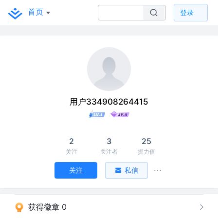
首页
登录
用户334908264415
2
3
25
关注
关注者
掘力值
关注
私信
获得徽章 0