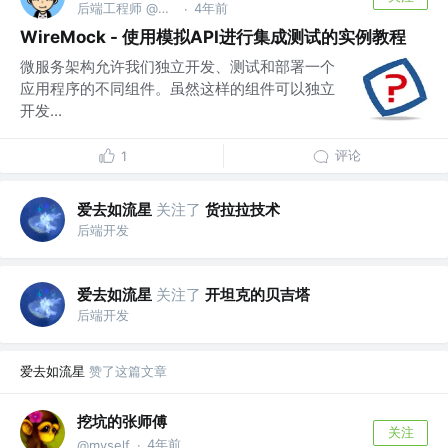
后端工程师 @美团
4年前
·
WireMock - 使用模拟API进行集成测试的实例教程
微服务架构允许我们独立开发、测试和部署一个
应用程序的不同组件。虽然这样的组件可以独立
开发...
评论
1
爱去如流星
关注了
货拉拉技术
后端开发
爱去如流星
关注了
开坦克的贝吉塔
后端开发
爱去如流星
赞了这篇文章
挖坑的张师傅
关注
4年前
@myself
·