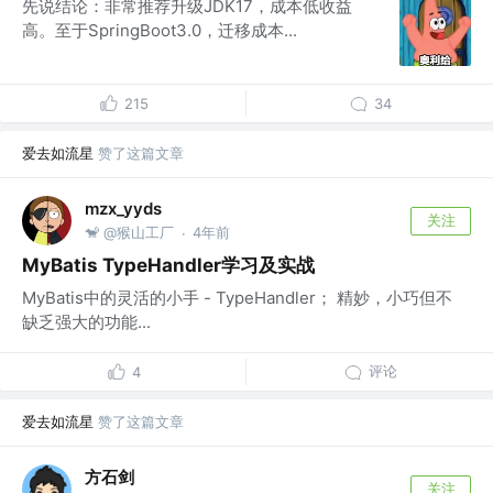
先说结论：非常推荐升级JDK17，成本低收益
高。至于SpringBoot3.0，迁移成本...
215
34
爱去如流星
赞了这篇文章
mzx_yyds
关注
🐒 @猴山工厂
4年前
·
MyBatis TypeHandler学习及实战
MyBatis中的灵活的小手 - TypeHandler； 精妙，小巧但不
缺乏强大的功能...
评论
4
爱去如流星
赞了这篇文章
方石剑
关注