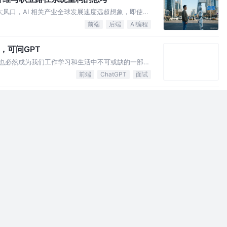
代最大风口，AI 相关产业全球发展速度远超想象，即使最
上”。 2024 和 2025 年我们做的 AI 类产
前端
后端
AI编程
，可问GPT
T 也必然成为我们工作学习和生活中不可或缺的一部
味着你已经比别人浪费了更多的努力。
前端
ChatGPT
面试
术人Markdown笔记的最佳实践
平时用什么工具写笔记写文章的。 现在写东西当然主
方便太多，现在大多数新闻博客类平台应该都支持
前端
GitHub
程序员
到要负责什么？
思考过，为什么有的人能当领导，能当负责人，而更
前端
程序员
产品经理
k5最佳实践（附demo示例）
下，对照webpack5最新的文档，重新梳理下
前端
React.js
Webpack