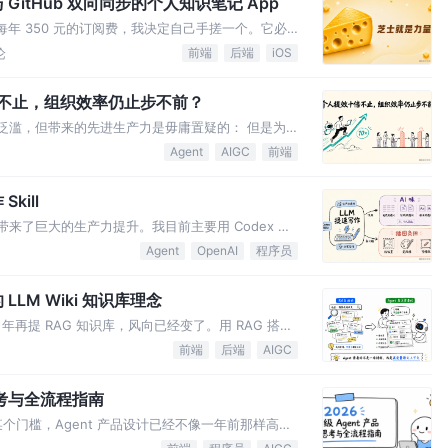
itHub 双向同步的个人知识笔记 App
不花每年 350 元的订阅费，我决定自己手搓一个。它必
itHub 上。 2. 要快。
论
前端
后端
iOS
倍不止，组织效率仍止步不前？
泡沫泛滥，但带来的先进生产力是毋庸置疑的： 但是为
现得并不明显呢？只能从自己身上找原因。 陷入细
Agent
AIGC
前端
ill
 带来了巨大的生产力提升。我目前主要用 Codex 辅
来就是通用自然语言模型，最擅长处理语言文字，但带
Agent
OpenAI
程序员
 LLM Wiki 知识库理念
6 年再提 RAG 知识库，风向已经变了。用 RAG 搭建
Agent 工程已经进入上下文精细化管理阶段。 Age
前端
后端
AIGC
地思考与全流程指南
某个门槛，Agent 产品设计已经不像一年前那样高度
对稳定的工程可用状态。 Agent 工程师的重心越