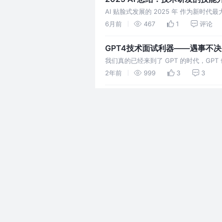
AI 贴脸式发展的 2025 年 作为新时
前沿的互联网从业者也经常被模型的进步“怼到脸
6月前
467
1
评论
品，大
GPT4技术面试利器——遇事不决
我们真的已经来到了 GPT 的时代，GP
分，如果你还没深度使用过它，那可能意
2年前
999
3
3
超高颜值+丝滑体验+多端同步，技
前言 本篇是一个小的经验篇，介绍下我
推 Markdown 语法了，比富文本要
2年前
3.4k
14
18
Markdown的语法，即使不支
一线开发破局，成为负责人到底
在一个业务团队中有很多角色，你有没有
多人只是在一线做普通开发
2年前
1.5k
14
3
从0彻底梳理，2024年webpac
现在已经快到2024年，本篇文章主要介绍
webpack 的最新的最佳实践。
2年前
3.6k
48
11