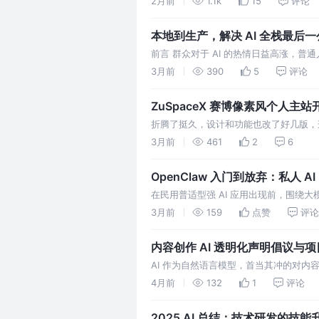
2月前
1.1k
15
评论
来越多地从“技术探
本地到生产，解决 AI 全栈最后
前言 群众对于 AI 的热情日益高涨，普
利用 AI 搞一些个人提效甚至初创项目
3月前
390
5
评论
体」 开始流行，这背后
ZuSpaceX 赛博像素风个人主站
折腾了挺久，设计和功能也改了好几版，
稳定在线上使用了一段时间。现在把它作
3月前
461
2
6
接自取。 可以做个人主站、博客、开源
OpenClaw 入门到放弃：私人 A
在民用普适型强 AI 应用出现前，围绕
技术将是迈不过去的一道坎。
3月前
159
点赞
评论
内容创作 AI 透明化声明倡议与
AI 作为自然语言模型，首当其冲的对
避免使用 AI 工具，极大的提升的创作
4月前
132
1
评论
来越难分辨内容的真实生产方式。
2025 AI 总结：技术研发的