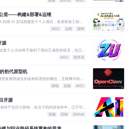
前端
程序员
AIGC
一公里——构建&部署&运维
通人利用 AI 尝试搭建首个个人项目，各类研发工程师
越来越普遍，「一人公司」、「一人团队」、「超级个
AIGC
运维
架构
开源
这套个人主站终于做到了我自己满意的状态，也已经
为一个相对完整的全栈项目开源出来，有需要可以直
AIGC
程序员
I 的初代原型机
大模型发展而诞生的各种应用层的概念，互联网与软件
前端
后端
AIGC
项目开源
内容创作产生巨大影响，在当下的内容创作中，已不可
的效率，但同时也带来了内容创作的模糊地带，读者越
前端
后端
GitHub
技能升维与职业路径系统重构的思考