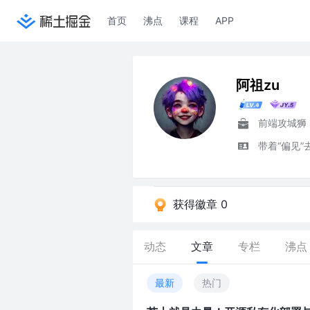
首页
沸点
课程
APP
阿祖zu
前端攻城狮
带着“偏见
获得徽章 0
动态
文章
专栏
沸点
最新
热门