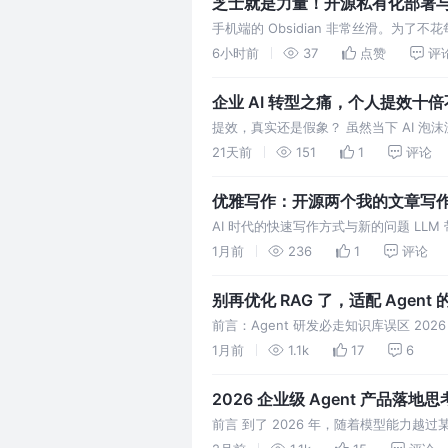
芝士就是力量！开源私有化部署与 G
手机端的 Obsidian 非常丝滑。为了
须满足两个核心要求： 1. 数据永久存储在 G
6小时前
37
点赞
评
企业 AI 转型之痛，个人提效十
提效，真实还是假象？ 虽然当下 AI 
什么在某些人、某些组织或某些企业中体
21天前
151
1
评论
节的思考是没有意义的。在人类发
优雅写作：开源两个我的文章写作 Sk
AI 时代的快速写作方式与新的问题 LLM
助日常任务，写作也不例外。LLM 本
1月前
236
1
评论
来便利的同时，也产生
别再优化 RAG 了，适配 Agent 的
前言：Agent 研发必走知识库误区 202
Agent 知识库，开始被很多开发者嫌弃，
1月前
1.1k
17
6
2026 企业级 Agent 产品落
前言 到了 2026 年，随着模型能力越过
依赖基础模型迭代，模型输出也开始达到相