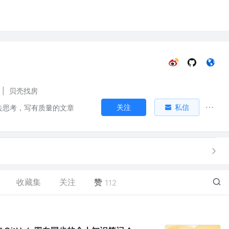
|
贝壳找房
关注
私信
”去思考，写有质量的文章
收藏集
关注
赞
112