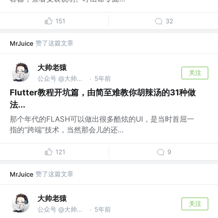
151
32
赞了这篇文章
MrJuice
大帅老猿
关注
公众号 @大帅老猿
5年前
·
Flutter教程开坑篇，由简至难教你胡辣汤的31种做
法...
那个年代的FLASH可以做出很多酷炫的UI，是当时首屈一
指的“跨端”技术，当然那会儿的还...
121
9
赞了这篇文章
MrJuice
大帅老猿
关注
公众号 @大帅老猿
5年前
·