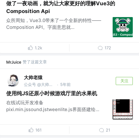
做了一夜动画，就为让大家更好的理解Vue3的
Composition Api
众所周知，Vue3.0带来了一个全新的特性——
Composition API。字面意思就...
1.2k
172
赞了这篇文章
MrJuice
大帅老猿
关注
公众号 @大帅老猿
5年前
·
使用纯JS还原小时候游戏厅里的水果机
在线试玩开发准备
pixi.min.jssound.jstweenlite.js界面搭建绘...
161
21