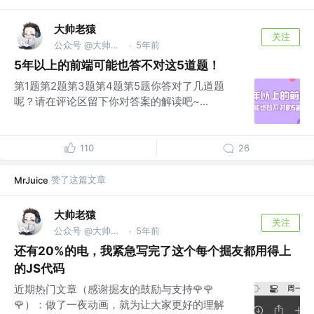
大帅老猿
关注
公众号 @大帅老猿
5年前
·
5年以上的前端可能也答不对这5道题！
第1题第2题第3题第4题第5题你答对了几道题
呢？请在评论区留下你对答案的解读吧~...
110
26
赞了这篇文章
MrJuice
大帅老猿
关注
公众号 @大帅老猿
5年前
·
还有20%的电，我紧急写完了这个每个掘友都用得上
的JS代码
近期热门文章（感谢掘友的鼓励与支持🌹🌹
🌹）：做了一夜动画，就为让大家更好的理解