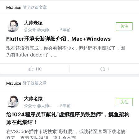
赞了这篇文章
MrJuice
大帅老猿
关注
公众号 @大帅老猿
5年前
·
Flutter环境安装详细介绍，Mac+Windows
现在还没有完成，你会看到不少x，但起码不用慌张了，因
为有flutter doctor了，...
110
1
赞了这篇文章
MrJuice
大帅老猿
关注
公众号 @大帅老猿
5年前
·
给1024程序员节献礼“虚拟程序员鼓励师”，摸鱼架构
师在此集结！
在VSCode插件市场搜索“彩虹屁”，或跳转至官网下载老婆
容器，查看安装说明。呼出命令面...