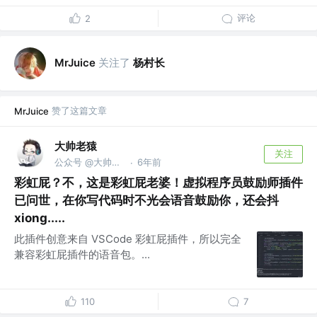
评论
2
关注了
杨村长
MrJuice
赞了这篇文章
MrJuice
大帅老猿
关注
公众号 @大帅老猿
6年前
·
彩虹屁？不，这是彩虹屁老婆！虚拟程序员鼓励师插件
已问世，在你写代码时不光会语音鼓励你，还会抖
xiong.....
此插件创意来自 VSCode 彩虹屁插件，所以完全
兼容彩虹屁插件的语音包。...
110
7