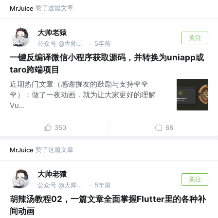
赞了这篇文章
MrJuice
大帅老猿
关注
公众号 @大帅老猿
5年前
·
一键反编译微信小程序获取源码，并转换为uniapp或
taro跨端项目
近期热门文章（感谢掘友的鼓励与支持🌹🌹
🌹）：做了一夜动画，就为让大家更好的理解
Vu...
350
68
赞了这篇文章
MrJuice
大帅老猿
关注
公众号 @大帅老猿
5年前
·
胡辣汤教程02，一篇文章全面掌握Flutter里的各种补
间动画