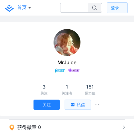
首页
登录
MrJuice
3
1
151
关注
关注者
掘力值
关注
私信
获得徽章 0