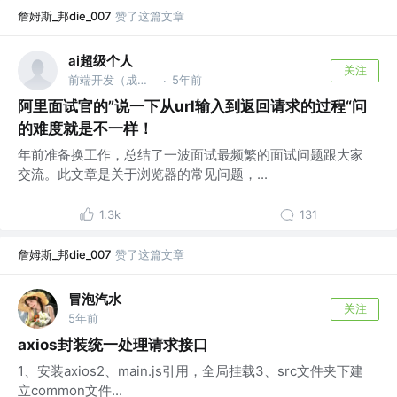
詹姆斯_邦die_007
赞了这篇文章
ai超级个人
关注
前端开发（成都） @前端技术专家
5年前
·
阿里面试官的”说一下从url输入到返回请求的过程“问
的难度就是不一样！
年前准备换工作，总结了一波面试最频繁的面试问题跟大家
交流。此文章是关于浏览器的常见问题，...
1.3k
131
詹姆斯_邦die_007
赞了这篇文章
冒泡汽水
关注
5年前
axios封装统一处理请求接口
1、安装axios2、main.js引用，全局挂载3、src文件夹下建
立common文件...