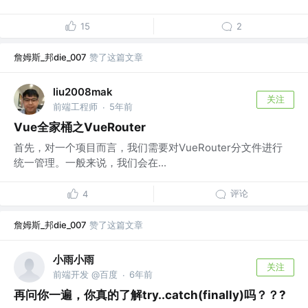
15
2
詹姆斯_邦die_007
赞了这篇文章
liu2008mak
关注
前端工程师
5年前
·
Vue全家桶之VueRouter
首先，对一个项目而言，我们需要对VueRouter分文件进行
统一管理。一般来说，我们会在...
评论
4
詹姆斯_邦die_007
赞了这篇文章
小雨小雨
关注
前端开发 @百度
6年前
·
再问你一遍，你真的了解try..catch(finally)吗？？?