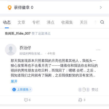
获得徽章 0
动态
文章
专栏
沸点
收藏集
关注
赞
12
詹姆斯_邦die_007
赞了这篇沸点
乔治仔
凶猛的网络攻城狮 @摸鱼总公司
·
4年前
那天我发现原本只照着我的月亮也照着其他人，我低头一
狠心发誓再也不去看月亮了------随着你和我说你去和玩的
很好的男性朋友去吃日料，而我回了：嗯嗯 去吧，之后，
我知道我们之间就有了隔阂，之后我很默契的没有发消…
展开
赞过
上班摸鱼
6
3