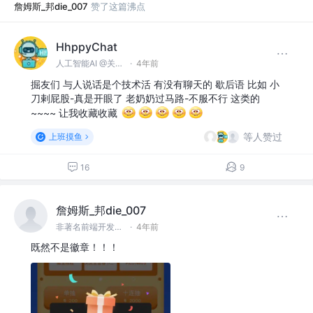
詹姆斯_邦die_007
赞了这篇沸点
HhppyChat
人工智能AI @关注圈子+发布提问，我将会回答你的问题哦
·
4年前
掘友们 与人说话是个技术活 有没有聊天的 歇后语 比如 小
刀剌屁股-真是开眼了 老奶奶过马路-不服不行 这类的
~~~~ 让我收藏收藏
等人赞过
上班摸鱼
16
9
詹姆斯_邦die_007
非著名前端开发工程师
·
4年前
既然不是徽章！！！