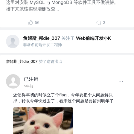
这里对安装 MySQL 与 MongoDB 等软件工具不做讲解。
接下来就该实现增删改查...
56
3
詹姆斯_邦die_007
关注了
Web前端开发小K
非著名前端开发工程师
詹姆斯_邦die_007
赞了这篇沸点
已注销
5年前
还记得年初的时候立了个flag，今年要把个人问题解决
掉，转眼今年快过去了，看来这个问题是要留到明年了