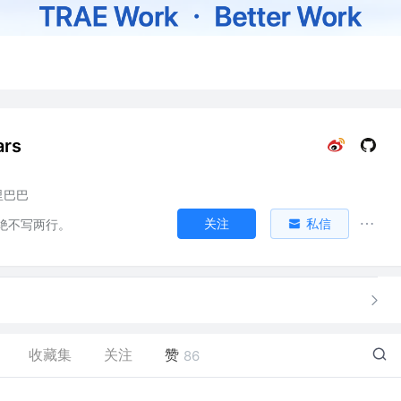
ars
里巴巴
关注
私信
绝不写两行。
收藏集
关注
赞
86