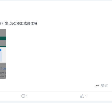
索引擎 怎么添加或修改嘛
赞过
1
1