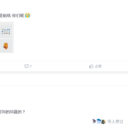
是贴纸 你们呢
点赞
7
官问的问题的？
等人赞过