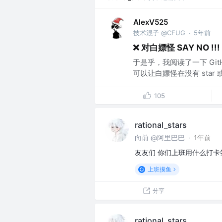
AlexV525
技术混子 @CFUG
5年前
·
❌ 对白嫖怪 SAY NO !
于是乎，我阅读了一下 Git
可以让白嫖怪在没有 star 或者
105
rational_stars
向前 @阿里巴巴
·
1年前
友友们 你们上班用什么打卡签到
上班摸鱼
分享
rational_stars