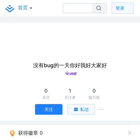
首页
登录
没有bug的一天你好我好大家好
0
1
0
关注
关注者
掘力值
关注
私信
获得徽章 0