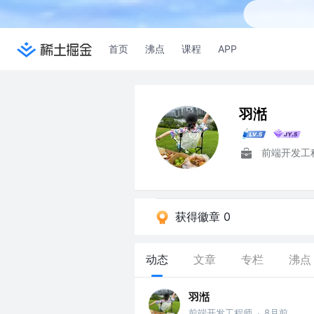
首页
沸点
课程
APP
羽湉
前端开发工
获得徽章 0
动态
文章
专栏
沸点
羽湉
前端开发工程师
8月前
·