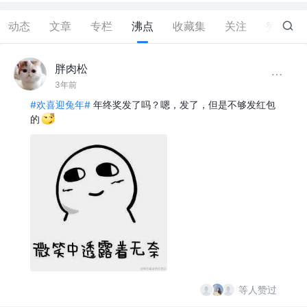
动态
文章
专栏
沸点
收藏集
关注
赞
39
胖肉松
3年前
#欢喜迎兔年#
年终奖发了吗？嗯，发了，但是不够发红包
的
等人赞过