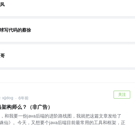
风
篮球写代码的蔡徐
瓜哥
关注
jjdog
6年前
·
当架构师么？（非广告）
，和我要一份java后端的进阶路线图，我就把这篇文章发给了
剑诛仙》。今天，又想要个java后端目前最常用的工具和框架，正