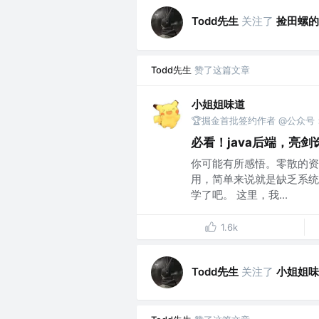
Todd先生
关注了
捡田螺的
Todd先生
赞了这篇文章
小姐姐味道
🏆掘金首批签约作者 @公众号：x
必看！java后端，亮
你可能有所感悟。零散的资
用，简单来说就是缺乏系统
学了吧。 这里，我...
1.6k
Todd先生
关注了
小姐姐味