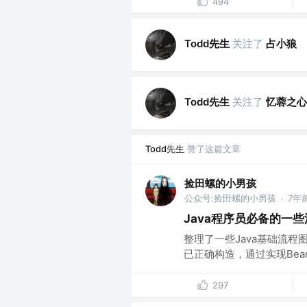
494
Todd先生
关注了
占小狼
Todd先生
关注了
忆蓉之心
Todd先生
赞了这篇文章
捡田螺的小男孩
公众号:捡田螺的小男孩
7年
·
Java程序员必备的一
整理了一些Java基础流程
已正确构造，通过实现BeanP
297