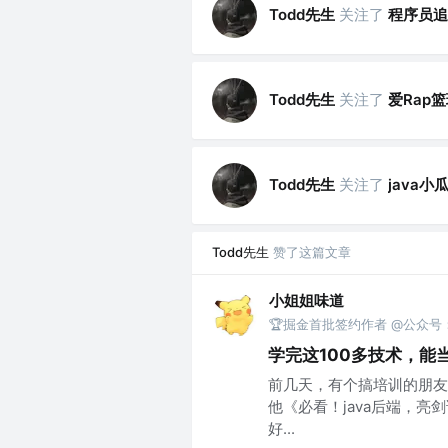
Todd先生
关注了
程序员追
Todd先生
关注了
爱Rap
Todd先生
关注了
java小
Todd先生
赞了这篇文章
小姐姐味道
🏆掘金首批签约作者 @公众号：x
学完这100多技术，能
前几天，有个搞培训的朋友
他《必看！java后端，亮
好...