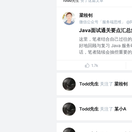
Todd先生
赞了这篇文章
梁桂钊
微信公众号「服务端思维」 @
Java面试通关要点汇总
这里，笔者结合自己过往的
好地回顾与复习 Java 
话，笔者陆续会抽些重要的知
1.7k
Todd先生
关注了
梁桂钊
Todd先生
关注了
某小A