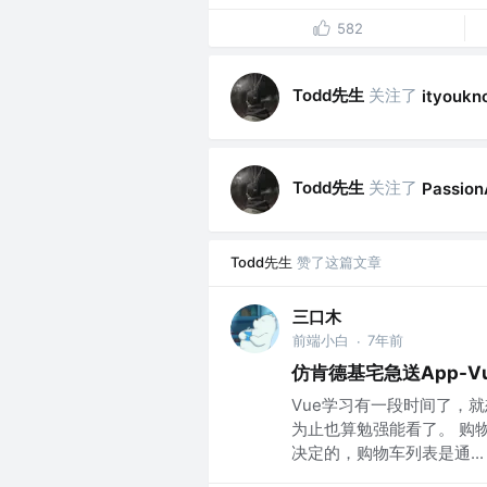
582
Todd先生
关注了
ityoukn
Todd先生
关注了
Passion
Todd先生
赞了这篇文章
三口木
前端小白
7年前
·
仿肯德基宅急送App-V
Vue学习有一段时间了，
为止也算勉强能看了。 购物
决定的，购物车列表是通...