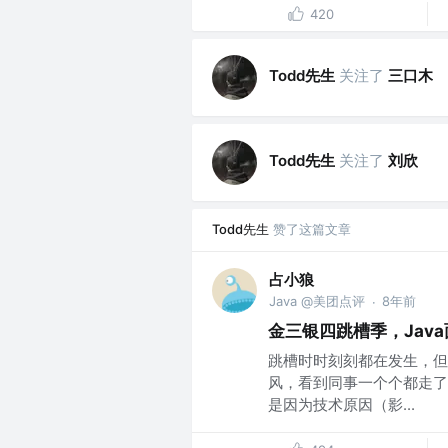
420
Todd先生
关注了
三口木
Todd先生
关注了
刘欣
Todd先生
赞了这篇文章
占小狼
Java @美团点评
8年前
·
金三银四跳槽季，Jav
跳槽时时刻刻都在发生，但
风，看到同事一个个都走了
是因为技术原因（影...