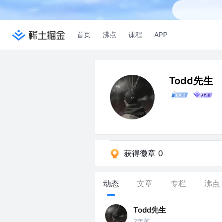
首页
沸点
课程
APP
Todd先生
获得徽章 0
动态
文章
专栏
沸点
Todd先生
2年前