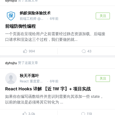
赞了这篇文章
dyhsjtu
蚂蚁保险体验技术
关注
前端工程师 @蚂蚁集团
6年前
·
前端防御性编程
一个页面在呈现给用户之前需要经过静态资源加载、后端接
口请求和渲染这三个过程，我们要做的就...
994
43
赞了这篇文章
dyhsjtu
秋天不落叶
关注
React 重度爱好者
6年前
·
React Hooks 详解 【近 1W 字】+ 项目实战
如果你在编写函数组件并意识到需要向其添加一些 state，
以前的做法是必须将其它转化为 ...
3.0k
119