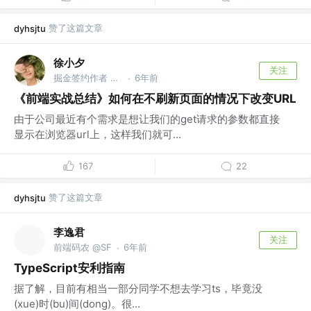
赞了这篇文章
dyhsjtu
徐小夕
关注
掘金签约作者 @flowmix多模态
6年前
·
《前端实战总结》如何在不刷新页面的情况下改变URL
由于公司最近有个需求是想让我们的get请求的参数都直接
显示在浏览器url上，这样我们就可...
167
22
赞了这篇文章
dyhsjtu
李逸君
关注
前端码农 @SF
6年前
·
TypeScript安利指南
据了解，目前有相当一部分同学不想去学习ts，毕竟没
(xue)时(bu)间(dong)。很...