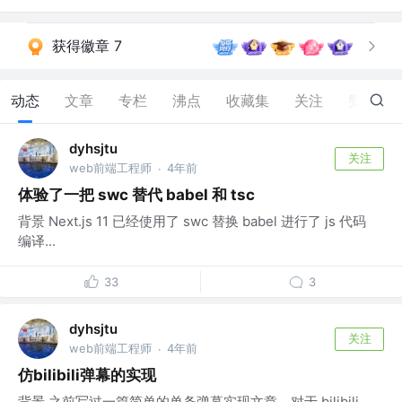
获得徽章 7
动态
文章
专栏
沸点
收藏集
关注
赞
14
dyhsjtu
关注
web前端工程师
4年前
·
体验了一把 swc 替代 babel 和 tsc
背景 Next.js 11 已经使用了 swc 替换 babel 进行了 js 代码
编译...
33
3
dyhsjtu
关注
web前端工程师
4年前
·
仿bilibili弹幕的实现
背景 之前写过一篇简单的单条弹幕实现文章，对于 bilibili