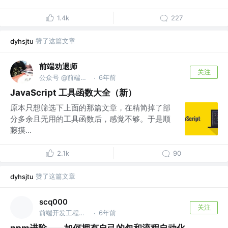
1.4k
227
赞了这篇文章
dyhsjtu
前端劝退师
关注
公众号 @前端劝退师
6年前
·
JavaScript 工具函数大全（新）
原本只想筛选下上面的那篇文章，在精简掉了部
分多余且无用的工具函数后，感觉不够。于是顺
藤摸...
2.1k
90
赞了这篇文章
dyhsjtu
scq000
关注
前端开发工程师 @字节跳动
6年前
·