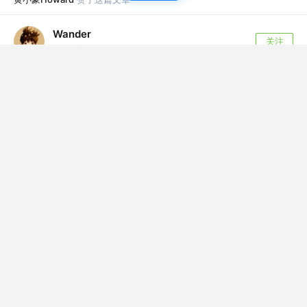
Wander
关注
iOS @美团
7年前
·
链式编程思想
编程思想在iOS的应用中大概有那么几类，我们最
常用的当属于面向对象的编程思想，一切皆对象...
评论
18
黄小豪Howard
赞了这篇文章
Wander
关注
iOS @美团
7年前
·
routable-ios源码解析
随着项目中集成的系统越来越多，需求也越来越
多，比如说当我们的应用程序收到一条推送消
息，用...