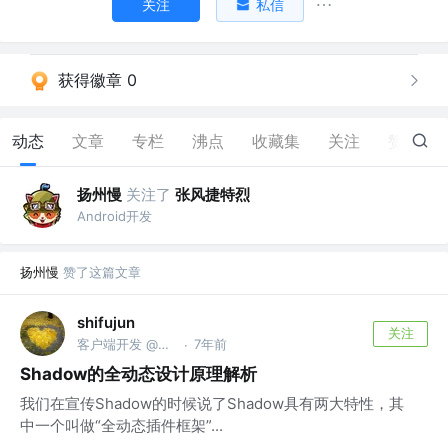
关注
私信
获得徽章 0
动态
文章
专栏
沸点
收藏集
关注
赞
40
扬州慢
关注了
张风捷特烈
Android开发
扬州慢
赞了这篇文章
shifujun
关注
客户端开发 @腾讯
7年前
·
Shadow的全动态设计原理解析
我们在宣传Shadow的时候说了Shadow具有两大特性，其
中一个叫做“全动态插件框架”...