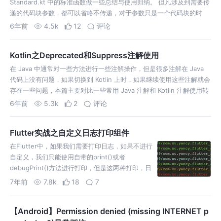
Standard.kt 中的标准函数做一些总结与使用归纳。 但凡涉及到需要传
递的代码块参数，都可以省略不传递，对于参数只是一个代码块的时
候，可以直接用 ::fun【方法】 的形式传递到 () 中。 也就是…
6年前
4.5k
12
评论
Kotlin之Deprecated和Suppress注解使用
在 Java 中通常对一些方法进行一些注解操作，但是很多注解在 Java
代码上没有问题，如果切换到 Kotlin 上时，如果继续使用这些注解就会
存在一些问题，本篇主要对比一些常用 Java 注解和 Kotlin 注解使用转
换。 replaceWith：指定可用于替换已弃用的函…
6年前
5.3k
2
评论
Flutter实战之自定义日志打印组件
在Flutter中，如果我们需要打印日志，如果不进行
自定义，我们只能使用自带的print()或者
debugPrint()方法进行打印，但是这两种打印，日
志都是默认Info层级的日志，很不友好，所以如果
7年前
7.8k
18
7
需要日志打印层级分明，我们就需要自定义一个日
志打印组件，以下就来介绍如何自定义…
【Android】Permission denied (missing INTERNET p