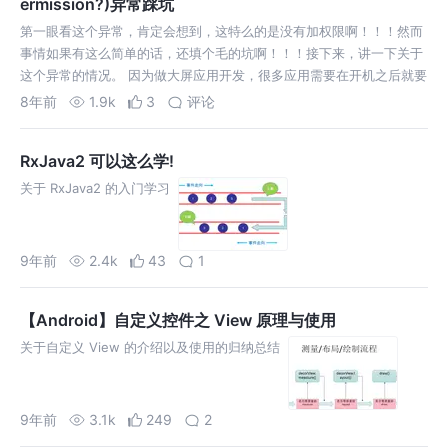
ermission?)异常踩坑
第一眼看这个异常，肯定会想到，这特么的是没有加权限啊！！！然而
事情如果有这么简单的话，还填个毛的坑啊！！！接下来，讲一下关于
这个异常的情况。 因为做大屏应用开发，很多应用需要在开机之后就要
后台运行，如果开机进程挂了不能起来就玩完了。查了很多资料，目前
8年前
1.9k
3
评论
尚不明确具体什么原因导致的该…
RxJava2 可以这么学!
关于 RxJava2 的入门学习
9年前
2.4k
43
1
【Android】自定义控件之 View 原理与使用
关于自定义 View 的介绍以及使用的归纳总结
9年前
3.1k
249
2