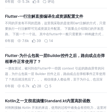
原色占用 5 bit，G 原色占用 6 bit，B 原色占用 5 bi…
6年前
5.3k
8
评论
Flutter-一行注解直接编译生成资源配置文件
不同的开发有不同的思路，这里我采取的是使用Dart注解的方式，只需
要执行一行注解即可完成资源文件配置。 下面重点介绍我们的开发思
路。 下面一个一个说。 其中在flutter中一般只需要第一种构建方式，
同上以上四个命令都可以附加一些命令，例如：--delete-conflicti…
6年前
7.6k
39
14
Flutter-为什么包装一层Builder控件之后，路由或点击弹
框事件正常使用了？
一朋友面试，被问到在Flutter中一些因 context 引起的路由异常的问
题，为什么包装一层 Builder 控件之后，路由或点击弹框事件正常使用
了？然后就没然后了。。。相信很多人都会用，至于为什么，也没深
究。 意思是说在不包含Scaffold的上下文中调用了Scaffol…
6年前
6.7k
28
5
Kotlin之一文彻底搞懂Standard.kt内置高阶函数
对刚刚接触 Kotlin 开发的来说，使用的过程中难免会有些吃力，这里对