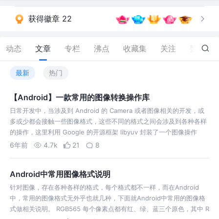
获得徽章 22
动态
文章
专栏
沸点
收藏集
关注
赞
191
最新
热门
【Android】一款常用的图像转换操作库
日常开发中，当涉及到 Android 的 Camera 或者图像相关的开发，或
多或少都会接触一些图像格式，这些不同的格式之间会涉及到各种各样
的操作，这里利用 Google 的开源框架 libyuv 封装了一个图像操作
库，涉及到了 Android 中常用的图像转换操作。 Imag…
6年前
4.7k
21
8
Android中常用图像格式说明
针对图像，存在各种各样的格式，每个格式都不一样，而在Android
中，常用的图像格式无外乎也就几种，下面就Android中常用的图像格
式做相关说明。 RGB565 每个像素点都有红、绿、蓝三个原色，其中 R