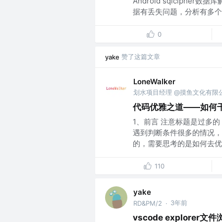
Android sqlcip
据有丢失问题，分析有多个
0
赞了这篇文章
yake
LoneWalker
划水项目经理 @摸鱼文化有限
代码优雅之道——如何干掉
1、前言 注意标题是过多
遇到判断条件很多的情况，
的，需要思考的是如何去优化？
110
yake
3年前
RD&PM/2
·
vscode explorer