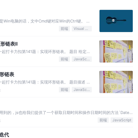
in电脑的话，文中Cmd键对应Win的Ctrl键。 跳
键 ：在已经打开的多个文件之间进行切换； Cmd + `
前端
Visual Studio Code
环形链表II
起打卡力扣第141题：实现环形链表。 题目 给定一
。 如果链表无环，
前端
JavaScript
环形链表
起打卡力扣第141题：实现环形链表。 题目描述 给
果链表中有某个节点
论
前端
JavaScript
到的，js也给我们提供了一个获取日期时间和操作日期时间的方法`Date
论
前端
JavaScript
与迭代