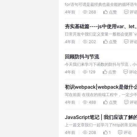
for语句可谓是最经典也最全能的循环语
样写。
4年前
268
点赞
评
夯实基础篇----js中使用var、le
日常开发中我们定义变量一般都会使用`var`
的，今天我们来一起学一下。
4年前
202
点赞
评
回顾防抖与节流
今天我们来学习下函数的防抖与节流，小
同点~ 正文 这里最上面一排代表正常的
4年前
129
点赞
评论
初识webpack|webpack是做
写在前面 在现在的前端工程中，一定少不
用到webpack呢？下面我看来一起了解
4年前
488
点赞
评
JavaScript笔记 | 我们应该了
上一篇文章我们一起学习了http的常见
吧，其实准确来说也不能说常见方法，因为日
4年前
208
1
评论