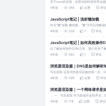
关于new的实现，在面试的时候经常会
我们一起来聊一聊new是如何实现的呢？ 
4年前
264
点赞
评
JavaScript笔记 | 浅析懒加载
何为“懒”加载 懒加载，“懒”字可以理
载，当用户滚动进入到可视区域才来加载
4年前
228
1
评论
JavaScript笔记 | 如何高效操作
在了解如何操作DOM之前，我们先来了解下DO
Modal，文档对象模型)，是是JavaScri
4年前
582
1
评论
浏览器渲染篇｜DNS是如何解析
写在前面 这是浏览器渲染篇的第一步，DNS
System) 是因特网使用的命名系统，用
4年前
598
点赞
评
浏览器渲染篇｜一个网络请求是
； 一、写在前面 作为前端开发程序员，我
是Chrome了吧？哈哈，当然这个不绝
4年前
178
点赞
评论