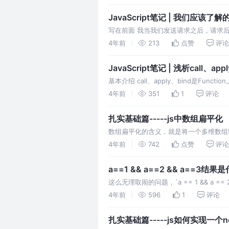
当然这没啥问题，但是
JavaScript笔记 | 我们应该了解
写在前面 我当我们发送请求之后，请求
图这里就是我请求掘金首页返回的响应状
4年前
213
点赞
评论
JavaScript笔记 | 浅析call、app
基本介绍 call、apply、bind是Fu
数。先来看一下他们的基本语法。如下
4年前
351
1
评论
扎实基础篇-----js中数组扁平化
数组扁平化的含义，就是将一个多维数组
个例子🌰 ```js const arr = [1, [2, 3], 4];
4年前
742
点赞
评论
a==1 && a==2 && a==3结
这么无理取闹的问题，`a == 1 && a =
期，不然我该思考我对js的理解是不是有
4年前
596
1
评论
扎实基础篇-----js如何实现一个n