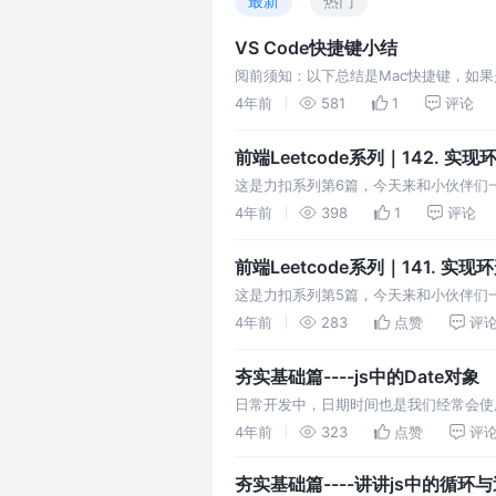
最新
热门
VS Code快捷键小结
阅前须知：以下总结是Mac快捷键，如果是W
转操作 Cmd + Option + 左右方向
4年前
581
1
评论
前端Leetcode系列｜142. 实现
这是力扣系列第6篇，今天来和小伙伴们一
个链表，返回链表开始入环的第一个节点
4年前
398
1
评论
前端Leetcode系列｜141. 实现
这是力扣系列第5篇，今天来和小伙伴们一
定一个链表，判断链表中是否有环。 如
4年前
283
点赞
评
夯实基础篇----js中的Date对象
日常开发中，日期时间也是我们经常会使用
对象`，下面我们一起来学习一下吧~
4年前
323
点赞
评
夯实基础篇----讲讲js中的循环