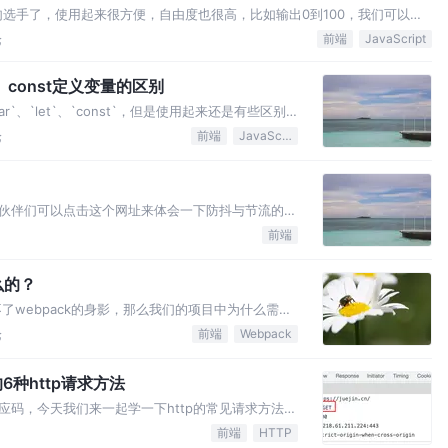
句选手了，使用起来很方便，自由度也很高，比如输出0到100，我们可以这
论
前端
JavaScript
t、const定义变量的区别
、`let`、`const`，但是使用起来还是有些区别
论
前端
JavaScript
伙伴们可以点击这个网址来体会一下防抖与节流的不
函数调
前端
什么的？
了webpack的身影，那么我们的项目中为什么需要
一下。
论
前端
Webpack
解的6种http请求方法
响应码，今天我们来一起学一下http的常见请求方法
常我们基本全都使用`GET`or`POST`一把梭，
前端
HTTP