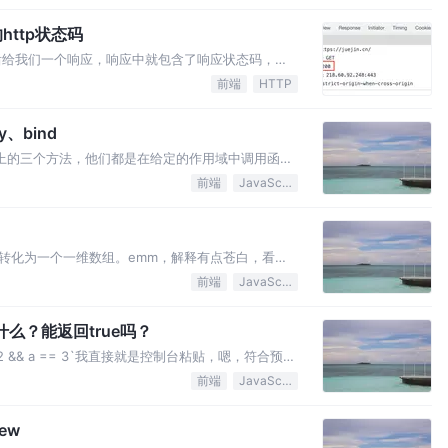
的http状态码
后给我们一个响应，响应中就包含了响应状态码，如
态码了。 状态码为
前端
HTTP
ly、bind
nction上的三个方法，他们都是在给定的作用域中调用函
前端
JavaScript
转化为一个一维数组。emm，解释有点苍白，看一
 const flatArr = [1,
前端
JavaScript
果是什么？能返回true吗？
= 2 && a == 3`我直接就是控制台粘贴，嗯，符合预
什么问题了
前端
JavaScript
ew