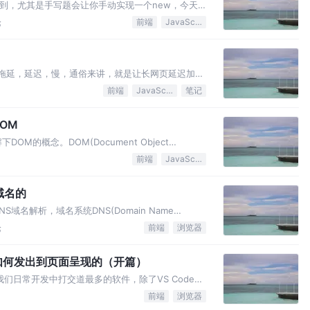
碰到，尤其是手写题会让你手动实现一个new，今天
new
论
前端
JavaScript
解成拖延，延迟，慢，通俗来讲，就是让长网页延迟加
。与之
前端
JavaScript
笔记
DOM
M的概念。DOM(Document Object
pt操作HTML的接口。
前端
JavaScript
域名的
域名解析，域名系统DNS(Domain Name
来
论
前端
浏览器
如何发出到页面呈现的（开篇）
们日常开发中打交道最多的软件，除了VS Code就
对，除了代码
前端
浏览器