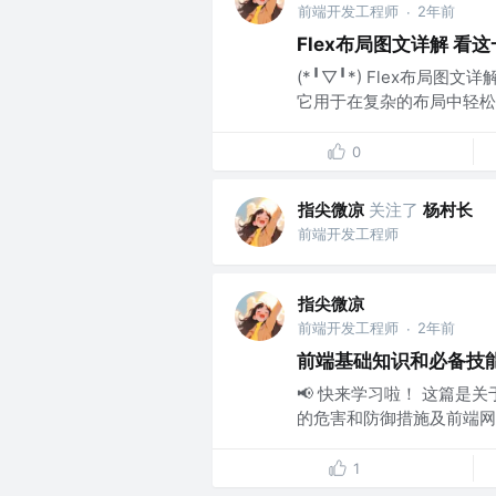
前端开发工程师
2年前
·
Flex布局图文详解 看这
(*╹▽╹*) Flex布局
它用于在复杂的布局中轻松
0
指尖微凉
关注了
杨村长
前端开发工程师
指尖微凉
前端开发工程师
2年前
·
前端基础知识和必备技能
📢 快来学习啦！ 这篇是
的危害和防御措施及前端网站
1