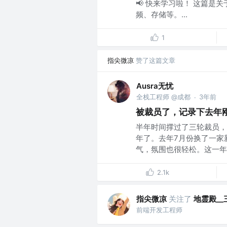
📢 快来学习啦！ 这篇是关
频、存储等。...
1
指尖微凉
赞了这篇文章
Ausra无忧
全栈工程师 @成都
3年前
·
被裁员了，记录下去年
半年时间撑过了三轮裁员，
年了。去年7月份换了一家
气，氛围也很轻松。这一年除
2.1k
指尖微凉
关注了
地霊殿__
前端开发工程师