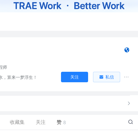
程师
关注
私信
水，算来一梦浮生！
收藏集
关注
赞
8