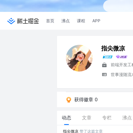
首页
沸点
课程
APP
指尖微凉
前端开发工
世事漫随流
获得徽章 0
动态
文章
专栏
沸点
指尖微凉
赞了这篇文章