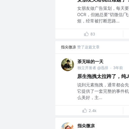
女朋友做广告策划，每天要
OCR，但她总要“切微信/飞
烦，经常被打断思路...
83
指尖微凉
赞了这篇文章
茶无味的一天
独立开发者 @迅排
3年前
·
原生拖拽太拉跨了，纯
说到元素拖拽，通常都会先想到用
它提供了一套完整的事件机
么美好，主...
2.4k
指尖微凉