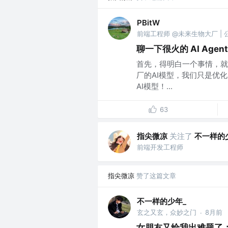
PBitW
前端工程师 @未来生物大厂 | 
聊一下很火的 AI Agent
首先，得明白一个事情，就
厂的AI模型，我们只是优
AI模型！...
63
指尖微凉
关注了
不一样的
前端开发工程师
指尖微凉
赞了这篇文章
不一样的少年_
玄之又玄，众妙之门
8月前
·
女朋友又给我出难题了：