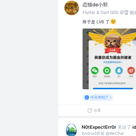
恋猫de小郭
Flutter & Dart GDE @
终于是 LV6 了
今天学到了
分享
关注了
N0tExpectErr0r
i
Android开发 @WeChat