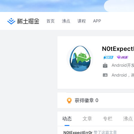
首页
沸点
课程
APP
N0tExpect
Android开
Android
获得徽章 0
动态
文章
专栏
沸点
赞了这篇文章
N0tExpectErr0r