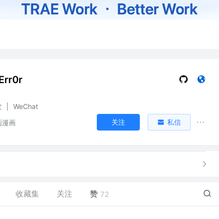
Err0r
发
|
WeChat
关注
私信
，画漫画
收藏集
关注
赞
72