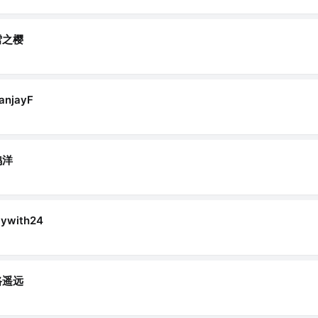
雪之樱
anjayF
鸿洋
lywith24
路遥远