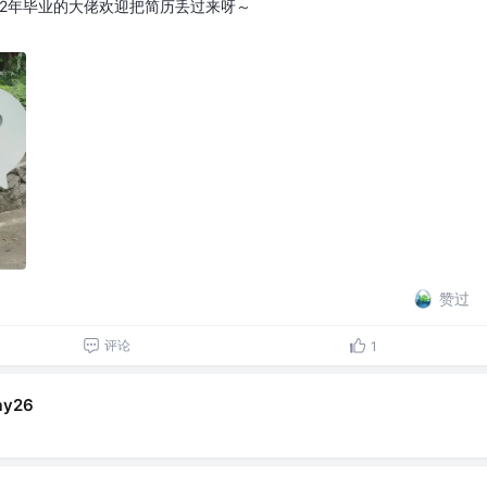
有22年毕业的大佬欢迎把简历丢过来呀～
赞过
评论
1
ay26