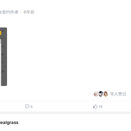
 掘金签约作者
·
6年前
等人赞过
6
18
dealgrass