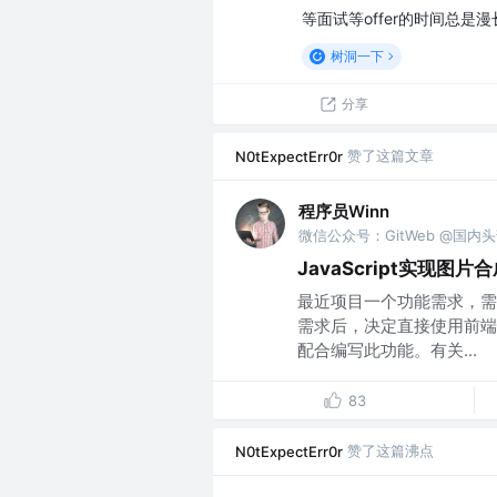
等面试等offer的时间总是
树洞一下
分享
赞了这篇文章
N0tExpectErr0r
程序员Winn
微信公众号：GitWeb @国内
JavaScript实现图片
最近项目一个功能需求，需
需求后，决定直接使用前端技术
配合编写此功能。有关...
83
赞了这篇沸点
N0tExpectErr0r