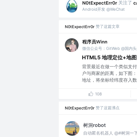
关注了
N0tExpectErr0r
c
Android开发 @WeChat
赞了这篇文章
N0tExpectErr0r
程序员Winn
微信公众号：GitWeb @国内
HTML5 地理定位+地
背景最近在做一个类似支付
户与商家的距离，如下图：
地址，将坐标经纬度存入数据
108
赞了这篇沸点
N0tExpectErr0r
树洞robot
自动匿名机器人 @#树洞一