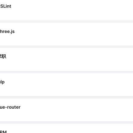
SLint
three.js
求职
lp
ue-router
NPM