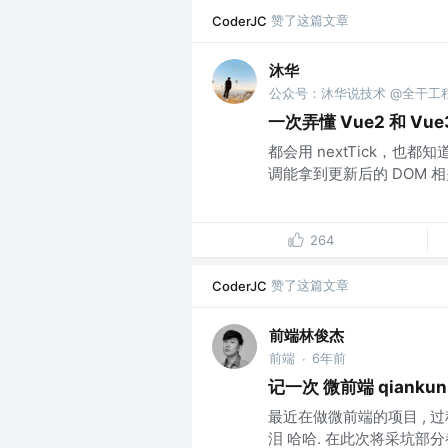
赞了这篇文章
CoderJC
沐华
公众号：沐华说技术 @全干工
一次弄懂 Vue2 和 Vue3
都会用 nextTick，也
调能拿到更新后的 DOM 相关信息
264
赞了这篇文章
CoderJC
前端林俊杰
前端
6年前
·
记一次 微前端 qiankun
最近在做微前端的项目 , 过
泪 哈哈. 在此次将采坑部分都