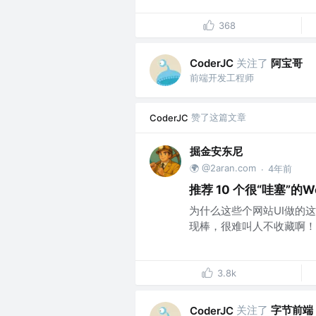
368
关注了
阿宝哥
CoderJC
前端开发工程师
赞了这篇文章
CoderJC
掘金安东尼
🌍 @2aran.com
4年前
·
推荐 10 个很“哇塞”
为什么这些个网站UI做的
现棒，很难叫人不收藏啊！！
3.8k
关注了
字节前端
CoderJC