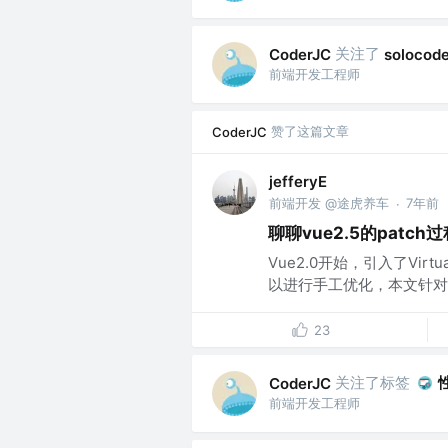
关注了
CoderJC
solocode
前端开发工程师
赞了这篇文章
CoderJC
jefferyE
前端开发 @途虎养车
7年前
·
聊聊vue2.5的patch
Vue2.0开始，引入了Vir
以进行手工优化，本文针对的是Vu
23
关注了标签
CoderJC
前端开发工程师