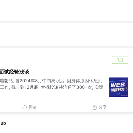
关注
末面试经验浅谈
老鸟, 自2024年8月中旬离职后, 因身体原因休息到
, 截止到12月底, 大概投递并沟通了300+次, 实际
评论
分享
lub