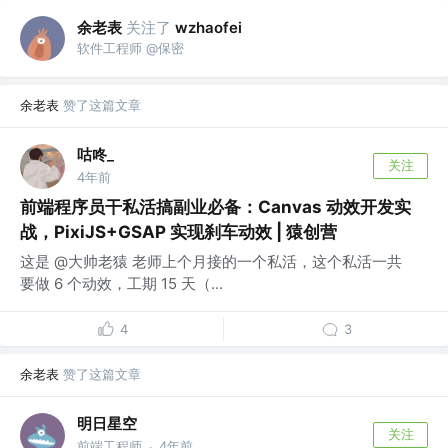
余老表
关注了
wzhaofei
软件工程师 @保密
余老表
赞了这篇文章
咕咚_
关注
4年前
前端程序员干私活搞副业必备：Canvas 动效开发实
战，PixiJS+GSAP 实现刹车动效 | 猿创营
这是 @大帅老猿 老师上个月接的一个私活，这个私活一共
要做 6 个动效，工期 15 天（...
4
3
余老表
赞了这篇文章
明日星空
关注
前端工程师
4年前
·