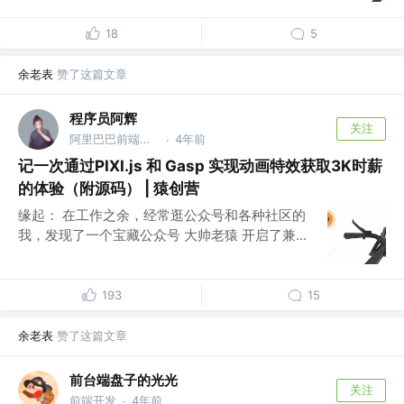
18
5
余老表
赞了这篇文章
程序员阿辉
关注
阿里巴巴前端螺丝手 @程序员阿辉
4年前
·
记一次通过PIXI.js 和 Gasp 实现动画特效获取3K时薪
的体验（附源码） | 猿创营
缘起： 在工作之余，经常逛公众号和各种社区的
我，发现了一个宝藏公众号 大帅老猿 开启了兼...
193
15
余老表
赞了这篇文章
前台端盘子的光光
关注
前端开发
4年前
·