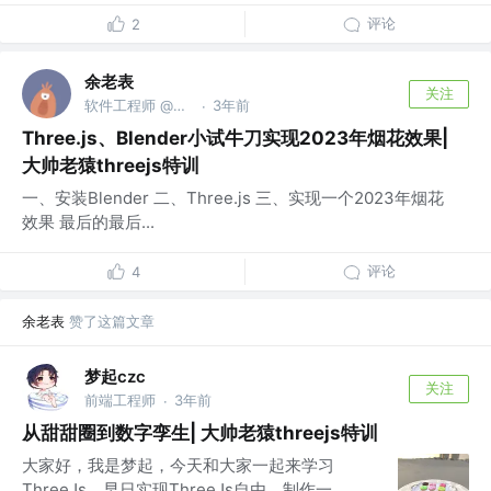
评论
2
余老表
关注
软件工程师 @保密
3年前
·
Three.js、Blender小试牛刀实现2023年烟花效果|
大帅老猿threejs特训
一、安装Blender 二、Three.js 三、实现一个2023年烟花
效果 最后的最后...
评论
4
余老表
赞了这篇文章
梦起czc
关注
前端工程师
3年前
·
从甜甜圈到数字孪生| 大帅老猿threejs特训
大家好，我是梦起，今天和大家一起来学习
ThreeJs，早日实现ThreeJs自由。制作一...