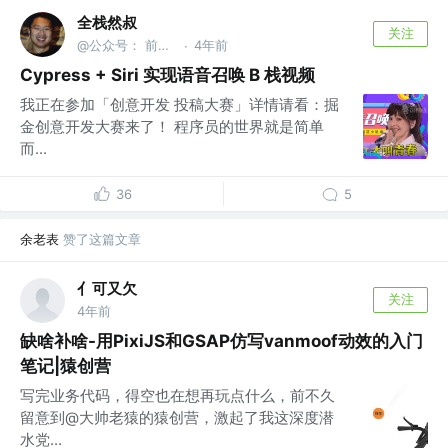
全栈然叔
关注
@公众号： 前端大班车
4年前
·
Cypress + Siri 实现语音召唤 B 栈视频
我正在参加「创意开发 投稿大赛」详情请看：掘
金创意开发大赛来了！ 程序员的世界就是简单
而...
36
5
余老表
赞了这篇文章
亻可又欠
关注
4年前
缺啥补啥-用PixiJS和GSAP仿写vanmoof动效的入门
笔记|猿创营
写完业务代码，得空也在想再玩点什么，前不久
留意到@大帅老猿的猿创营，激起了我这深度潜
水党...