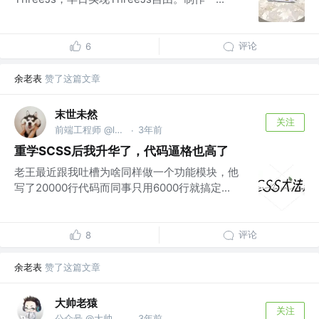
评论
6
余老表
赞了这篇文章
末世未然
关注
前端工程师 @lw@2024
3年前
·
重学SCSS后我升华了，代码逼格也高了
老王最近跟我吐槽为啥同样做一个功能模块，他
写了20000行代码而同事只用6000行就搞定...
评论
8
余老表
赞了这篇文章
大帅老猿
关注
公众号 @大帅老猿
3年前