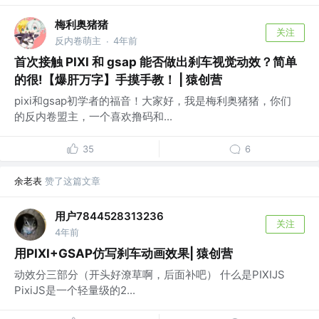
梅利奥猪猪
关注
反内卷萌主
4年前
·
首次接触 PIXI 和 gsap 能否做出刹车视觉动效？简单
的很!【爆肝万字】手摸手教！ | 猿创营
pixi和gsap初学者的福音！大家好，我是梅利奥猪猪，你们
的反内卷盟主，一个喜欢撸码和...
35
6
余老表
赞了这篇文章
用户7844528313236
关注
4年前
用PIXI+GSAP仿写刹车动画效果| 猿创营
动效分三部分（开头好潦草啊，后面补吧） 什么是PIXIJS
PixiJS是一个轻量级的2...