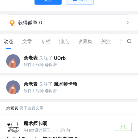
获得徽章 0
动态
文章
专栏
沸点
收藏集
关注
赞
63
余老表
关注了
UOrb
软件工程师 @保密
余老表
关注了
魔术师卡颂
软件工程师 @保密
余老表
赞了这篇文章
魔术师卡颂
关注
React设计原理 作者 @裸辞前是前端｜自由职业3年
3年前
·