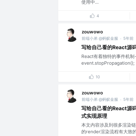
使用中...
4
zouwowo
前端小弟 @蚂蚁金服
5年前
·
写给自己看的React源
React有着独特的事件机
event.stopPropaga
10
zouwowo
前端小弟 @蚂蚁金服
5年前
·
写给自己看的React源码
式实现原理
本文内容涉及到很多渲染链
的render渲染流程有大