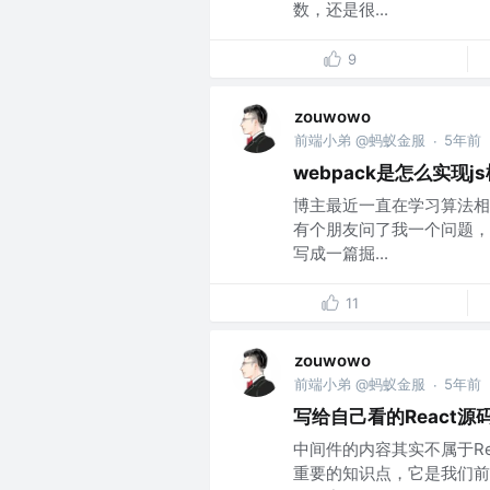
数，还是很...
9
zouwowo
前端小弟 @蚂蚁金服
5年前
·
webpack是怎么实现j
博主最近一直在学习算法相
有个朋友问了我一个问题，
写成一篇掘...
11
zouwowo
前端小弟 @蚂蚁金服
5年前
·
写给自己看的React源
中间件的内容其实不属于Re
重要的知识点，它是我们前