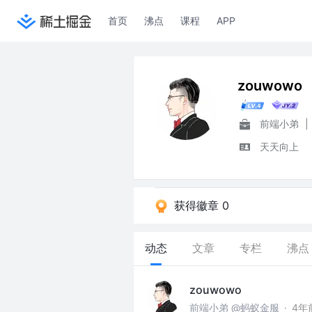
首页
沸点
课程
APP
zouwowo
前端小弟
|
天天向上
获得徽章 0
动态
文章
专栏
沸点
zouwowo
前端小弟 @蚂蚁金服
·
4年