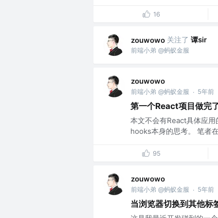
16
关注了
谭sir
zouwowo
前端小弟 @蚂蚁金服
zouwowo
前端小弟 @蚂蚁金服
5年前
·
第一个React项目做完
本文不会有React具体应
hooks本身的思考。 笔者
95
zouwowo
前端小弟 @蚂蚁金服
5年前
·
当浏览器切换到其他标