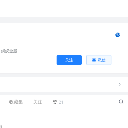
蚂蚁金服
关注
私信
收藏集
关注
赞
21
前