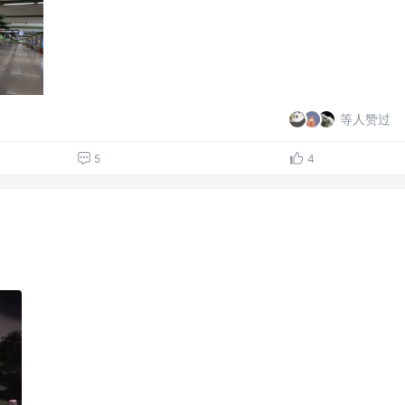
等人赞过
5
4