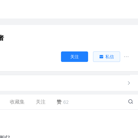
者
关注
私信
收藏集
关注
赞
62
I测试?