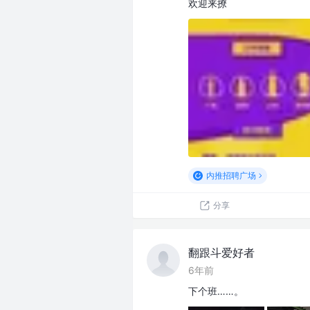
欢迎来撩
内推招聘广场
分享
翻跟斗爱好者
6年前
下个班……。