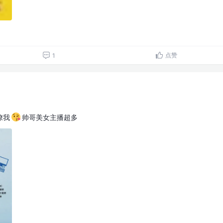
点赞
1
撩我
帅哥美女主播超多