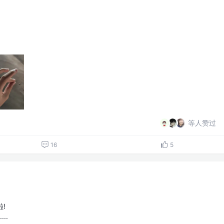
等人赞过
16
5
!
..