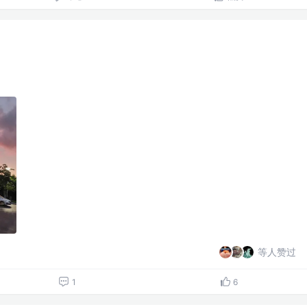
等人赞过
1
6