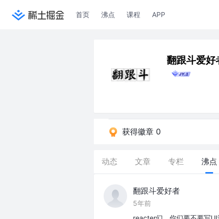
首页
沸点
课程
APP
翻跟斗爱好
获得徽章 0
动态
文章
专栏
沸点
翻跟斗爱好者
5年前
reacter们，你们要不要写U