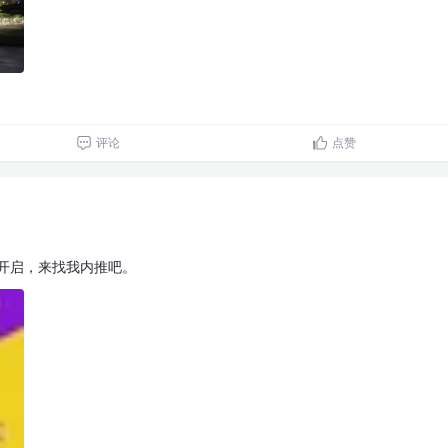
评论
点赞
面开启，来找我内推吧。