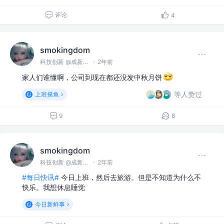
评论
4
smokingdom
科技创新 @成新科技
·
2年前
家人们谁懂啊，公司到现在都还没发中秋月饼
等人赞过
上班摸鱼
9
8
smokingdom
科技创新 @成新科技
·
2年前
#每日快讯#
今日上班，然后去旅游。但是不知道为什么不
快乐。我想休息睡觉
今日新鲜事