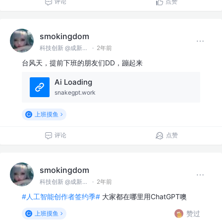
评论
点赞
smokingdom
科技创新 @成新科技
·
2年前
台风天，提前下班的朋友们DD，蹦起来
Ai Loading
snakegpt.work
上班摸鱼
评论
点赞
smokingdom
科技创新 @成新科技
·
2年前
#人工智能创作者签约季#
大家都在哪里用ChatGPT噢
赞过
上班摸鱼