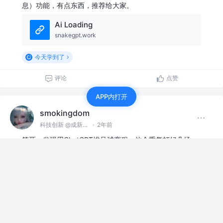
息）功能，有点东西，推荐给大家。
Ai Loading
snakegpt.work
今天学到了
评论
点赞
APP内打开
smokingdom
科技创新 @成新科技
·
2年前
笑死，发现用ChatGPT排足球赛程，他会重复打好几场，
合着这些重复打的队伍直接有仇是吧
Ai Loading
snakegpt.work
今日新鲜事
评论
点赞