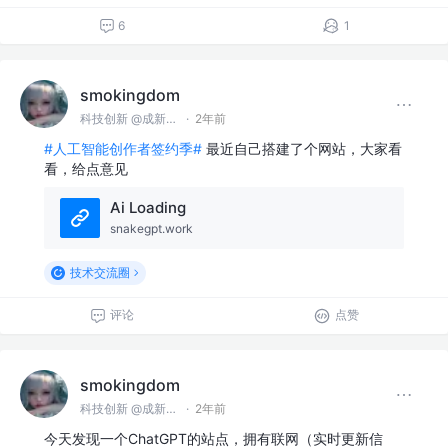
6
1
smokingdom
科技创新 @成新科技
·
2年前
#人工智能创作者签约季#
最近自己搭建了个网站，大家看
看，给点意见
Ai Loading
snakegpt.work
技术交流圈
评论
点赞
smokingdom
科技创新 @成新科技
·
2年前
今天发现一个ChatGPT的站点，拥有联网（实时更新信