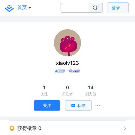
首页
登录
xiaolv123
1
0
14
关注
关注者
掘力值
关注
私信
获得徽章 0