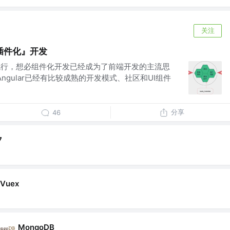
关注
插件化』开发
流行，想必组件化开发已经成为了前端开发的主流思
、Angular已经有比较成熟的开发模式、社区和UI组件
分享
46
7
Vuex
MongoDB