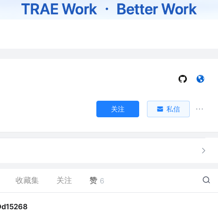
关注
私信
收藏集
关注
赞
6
Dd15268