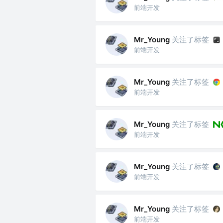
前端开发
关注了标签
Mr_Young
前端开发
关注了标签
Mr_Young
前端开发
关注了标签
Mr_Young
前端开发
关注了标签
Mr_Young
前端开发
关注了标签
Mr_Young
前端开发