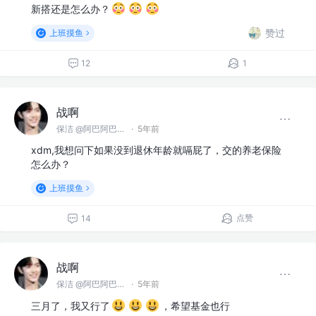
新搭还是怎么办？
赞过
上班摸鱼
12
1
战啊
保洁 @阿巴阿巴没科技公司
·
5年前
xdm,我想问下如果没到退休年龄就嗝屁了，交的养老保险
怎么办？
上班摸鱼
点赞
14
战啊
保洁 @阿巴阿巴没科技公司
·
5年前
三月了，我又行了
，希望基金也行