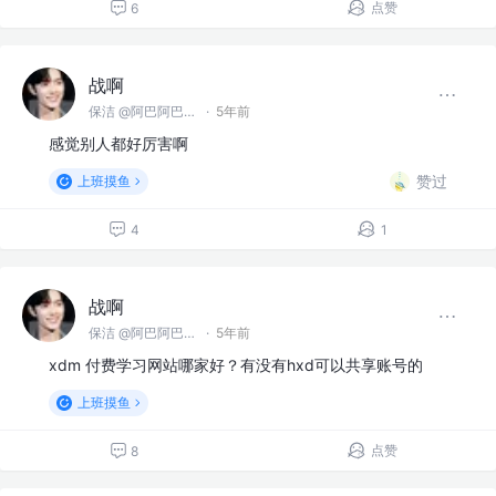
点赞
6
战啊
保洁 @阿巴阿巴没科技公司
·
5年前
感觉别人都好厉害啊
赞过
上班摸鱼
4
1
战啊
保洁 @阿巴阿巴没科技公司
·
5年前
xdm 付费学习网站哪家好？有没有hxd可以共享账号的
上班摸鱼
点赞
8