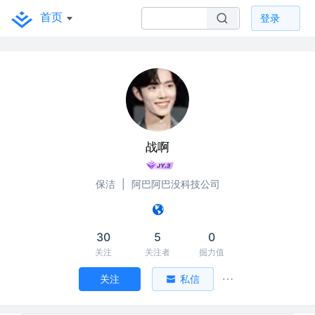
首页
登录
战啊
保洁
|
阿巴阿巴没科技公司
30
5
0
关注
关注者
掘力值
关注
私信