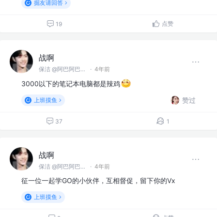
掘友请回答
点赞
19
战啊
保洁 @阿巴阿巴没科技公司
·
4年前
3000以下的笔记本电脑都是辣鸡
赞过
上班摸鱼
37
1
战啊
保洁 @阿巴阿巴没科技公司
·
4年前
征一位一起学GO的小伙伴，互相督促，留下你的Vx
上班摸鱼