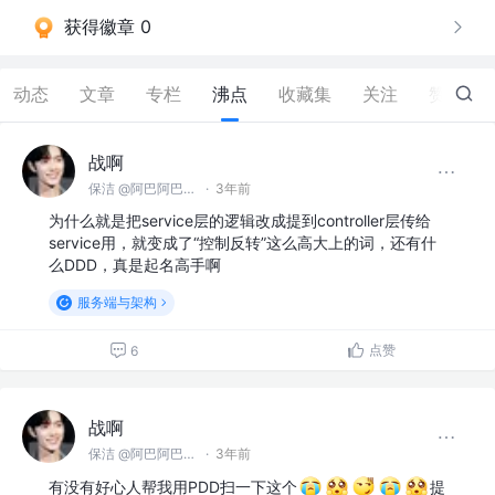
获得徽章 0
动态
文章
专栏
沸点
收藏集
关注
赞
53
战啊
保洁 @阿巴阿巴没科技公司
·
3年前
为什么就是把service层的逻辑改成提到controller层传给
service用，就变成了“控制反转”这么高大上的词，还有什
么DDD，真是起名高手啊
服务端与架构
点赞
6
战啊
保洁 @阿巴阿巴没科技公司
·
3年前
有没有好心人帮我用PDD扫一下这个
提