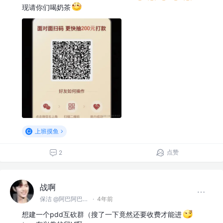
现请你们喝奶茶
上班摸鱼
点赞
2
战啊
保洁 @阿巴阿巴没科技公司
·
4年前
想建一个pdd互砍群（搜了一下竟然还要收费才能进