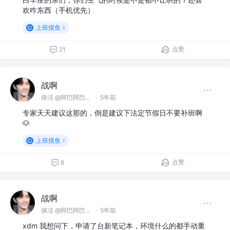
欢咋东西（手机优先）
上班摸鱼
点赞
21
战啊
保洁 @阿巴阿巴没科技公司
·
5年前
专家天天建议这那的，倒是建议下法定节假日不要补班啊
🐶
上班摸鱼
点赞
6
战啊
保洁 @阿巴阿巴没科技公司
·
5年前
xdm 我想问下，申请了台新笔记本，环境什么的都手动重